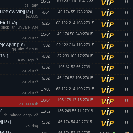
0
109.237.110.164:5555
18/52
cs_italy
0
НОР|CW|VIP][18+]
46.174.55.173:2020
4/64
$2000$
0
eft 11:49)
62.122.214.108:27015
9/25
bhop_alt_univaje_v34
0
46.174.50.240:27015
15/64
de_dust2
0
|CW|VIP][18+]
62.122.214.116:27015
7/32
gg_aim_furious
0
18+]
37.230.162.17:27015
4/32
awp_lego_2
0
195.62.52.66:27061
0/32
de_dust2
0
46.174.52.193:27015
9/32
de_dust2
0
62.122.214.199:27015
17/60
de_dust2
0
195.178.17.15:27015
10/64
cs_assault
0
+]
186.246.55.11:27018
12/32
de_mirage_csgo_v2
0
][18+]
46.174.54.42:27015
5/32
ka_ring
ic] 18+
46.174.52.17:27251