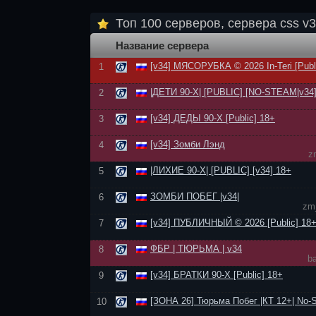
Топ 100 серверов, сервера css v34
Название сервера
[v34] МЯСОРУБКА © 2026 In-Teri [Publ
1
|ДЕТИ 90-Х| [PUBLIC] [NO-STEAM|v34
2
[v34] ДЕДЫ 90-Х [Public] 18+
3
[v34] Зомби Лэнд
4
z
|ЛИХИЕ 90-Х| [PUBLIC] [v34] 18+
5
ЗОМБИ ПОБЕГ |v34|
6
zm
[v34] ПУБЛИЧНЫЙ © 2026 [Public] 18
7
ФБР | ТЮРЬМА | v34
8
b
[v34] БРАТКИ 90-Х [Public] 18+
9
[ЗОНА 26] Тюрьма Побег |КТ 12+| No-S
10