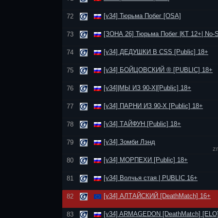
[v34] Тюрьма Побег [OSA]
72
[ЗОНА 26] Тюрьма Побег |КТ 12+| No-S
73
[v34] ДЕДУШКИ В CSS [Public] 18+
74
[v34] БОЙЦОВСКИЙ ® [PUBLIC] 18+
75
[v34]|МЫ ИЗ 90-Х|[Public] 18+
76
[v34] ПАРНИ ИЗ 90-Х [Public] 18+
77
[v34] ТАЙФУН [Public] 18+
78
[v34] Зомби Лэнд
79
z
[v34] МОРПЕХИ [Public] 18+
80
[v34] Волчья стая | PUBLIC 16+
81
[v34] АЛТАЙСКИЙ [DeathMatch] 16+
82
[v34] ARMAGEDON [DeathMatch] [ELO
83