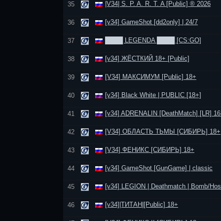
|V34| S. P. A. R. T. A [Public] ® 2026
35
[v34] GameShot [dd2only] | 24/7
36
████ LEGENDA ████ [CS:GO]
37
[v34] ЖЁСТКИЙ 18+ [Public]
38
[V34] МАКСИМУМ [Public] 18+
39
[v34] Black White | PUBLIC [18+]
40
[v34] ADRENALIN [DeathMatch] [LR] 1
41
[V34] ОБЛАСТЬ ТЬМЫ [СИБИРЬ] 18+
42
[V34] ФЕНИКС [СИБИРЬ] 18+
43
[v34] GameShot [GunGame] | classic
44
[v34] LEGION | Deathmatch | Bomb/Hos
45
[v34]|ТИТАН|[Public] 18+
46