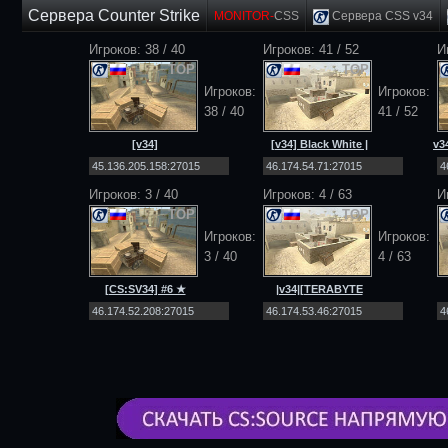
Сервера Counter Strike
MONITOR-
CSS
Сервера CSS v34
Игроков: 38 / 40
Игроков: 41 / 52
И
TOP
TOP
Игроков:
Игроков:
38 / 40
41 / 52
[v34]
[v34] Black White |
v3
EXODUS_PROJECT
PUBLIC [18+]
|PUBLIC|MULTIMOD|
Игроков: 3 / 40
Игроков: 4 / 63
И
TOP
TOP
Игроков:
Игроков:
3 / 40
4 / 63
[CS:SV34] #6 ★
|v34|[TERABYTE
PUBLIC ★
PROJECT [72RUS] 18+
[
BLACKDOLPHIN.RU ★