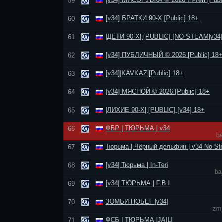
59
[v34] БРАТКИ 90-Х [Public] 18+
60
|ДЕТИ 90-Х| [PUBLIC] [NO-STEAM|v34
61
[v34] ПУБЛИЧНЫЙ © 2026 [Public] 18
62
[v34]|KAVKAZ|[Public] 18+
63
[v34] МЯСНОЙ © 2026 [Public] 18+
64
|ЛИХИЕ 90-Х| [PUBLIC] [v34] 18+
65
ФБР | ТЮРЬМА | v34
66
b
Тюрьма | Чёрный дельфин | v34 No-S
67
[v34| Тюрьма | In-Teri
68
ba
[v34| ТЮРЬМА | F.B.I
69
ЗОМБИ ПОБЕГ |v34|
70
zm
ФСБ | ТЮРЬМА |JAIL|
71