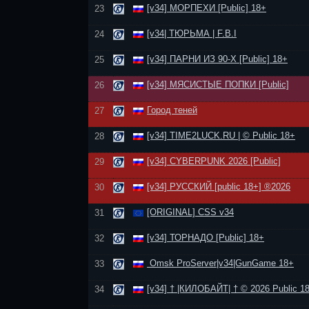
[v34] МОРПЕХИ [Public] 18+
23
[v34| ТЮРЬМА | F.B.I
24
[v34] ПАРНИ ИЗ 90-Х [Public] 18+
25
[v34] МЯСИСТЫЕ ПОПКИ [Public]
26
Город теней
27
[v34] TIME2LUCK.RU | © Public 18+
28
[v34] CYBERPUNK 2026 [Public]
29
[v34] РУССКИЙ [public 18+] ®2026
30
[ORIGINAL] CSS v34
31
[v34] ТОРНАДО [Public] 18+
32
Omsk ProServer|v34|GunGame 18+
33
[v34] † |КИЛОБАЙТ| † © 2026 Public 1
34