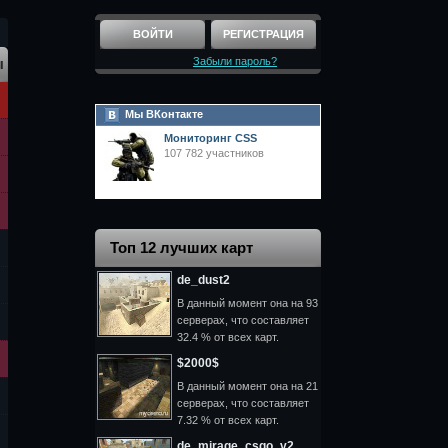
ВОЙТИ
РЕГИСТРАЦИЯ
ы
Забыли пароль?
Мы ВКонтакте
Мониторинг CSS
107
782 участников
Топ 12 лучших карт
de_dust2
В данный момент она на 93
серверах, что составляет
32.4 % от всех карт.
$2000$
В данный момент она на 21
серверах, что составляет
7.32 % от всех карт.
de_mirage_csgo_v2