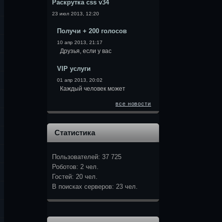
Раскрутка css v34
23 июл 2013, 12:20
Получи + 200 голосов
10 апр 2013, 21:17
Друзья, если у вас
VIP услуги
01 апр 2013, 20:02
Каждый человек может
все новости
Статистика
Пользователей: 37 725
Роботов: 2 чел.
Гостей: 20 чел.
В поисках серверов: 23 чел.