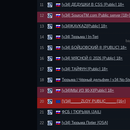
[v34] ДЕДУШКИ В CSS [Public] 18+
11
[v34] SourceTM.com Public server [18+
12
[v34]|KAVKAZ|[Public] 18+
13
[v34| Тюрьма | In-Teri
14
ba
[v34] БОЙЦОВСКИЙ ® [PUBLIC] 18+
15
[v34] МЯСНОЙ © 2026 [Public] 18+
16
[v34] ТАЙФУН [Public] 18+
17
Тюрьма | Чёрный дельфин | v34 No-S
18
[v34]|МЫ ИЗ 90-Х|[Public] 18+
19
[V34]_____ZLOY PUBLIC_____ [16+]
20
ФСБ | ТЮРЬМА |JAIL|
21
[v34] Тюрьма Побег [OSA]
22