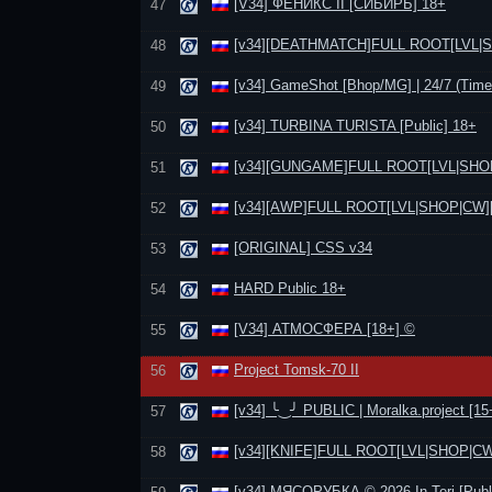
[V34] ФЕНИКС II [СИБИРЬ] 18+
47
[v34][DEATHMATCH]FULL ROOT[LVL|S
48
[v34] GameShot [Bhop/MG] | 24/7 (Timel
49
[v34] TURBINA TURISTA [Public] 18+
50
[v34][GUNGAME]FULL ROOT[LVL|SНОР
51
[v34][AWP]FULL ROOT[LVL|SНОР|CW][
52
[ORIGINAL] CSS v34
53
HARD Public 18+
54
[V34] АТМОСФЕРА [18+] ©
55
Project Tomsk-70 II
56
[v34] ╰‿╯ PUBLIC | Moralka.project [15
57
[v34][KNIFE]FULL ROOT[LVL|SНОР|CW
58
[v34] МЯСОРУБКА © 2026 In-Teri [Publ