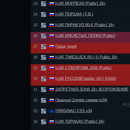
[v34] МОРПЕХИ [Public] 18+
23
[v34| ТЮРЬМА | F.B.I
24
[v34] ПАРНИ ИЗ 90-Х [Public] 18+
25
[v34] МЯСИСТЫЕ ПОПКИ [Public]
26
Город теней
27
[v34] TIME2LUCK.RU | © Public 18+
28
[v34] CYBERPUNK 2026 [Public]
29
[v34] РУССКИЙ [public 18+] ®2026
30
ЗАПРЕТНАЯ ЗОНА 18+ ВОЗРОЖДЕНИЕ
31
|Эшелон| Zombie сервер |v34|
32
ze_
[ORIGINAL] CSS v34
33
[v34] ТОРНАДО [Public] 18+
34