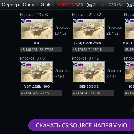
Сервера Counter Strike
MONITOR-
CSS
Сервера CSS v34
C
Игроков: 13 / 32
Игроков: 21 / 52
Игрок
TOP
TOP
Игроков:
Игроков:
13 / 32
21 / 52
[v34]
[v34] Black White |
v34 | C
EXODUS_PROJECT
PUBLIC [18+]
| C
|PUBLIC|MULTIMOD|
Игроков:
0
/
64
Игроков: 8 / 42
Игрок
TOP
TOP
Игроков:
Игроков:
0
/
64
8 / 42
[v34] ДЕДЫ 90-Х
|БЕНЗОВОЗ|
[CS
[Public] 18+
[DEATHMATCH] [NO-
STEAM|v34]
BLACK