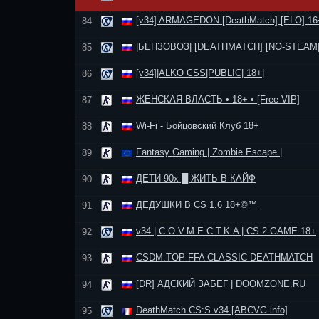
[v34] ARMAGEDON [DeathMatch] [ELO] 16
84
|БЕНЗОВОЗ| [DEATHMATCH] [NO-STEAM|
85
[v34]|ALKO CSS|PUBLIC| 18+|
86
ЖЕНСКАЯ ВЛАСТЬ • 18+ • [Free VIP]
87
Wi-Fi - Бойцовский Клуб 18+
88
Fantasy Gaming | Zombie Escape |
89
ДЕТИ 90х █ ЖИТЬ В КАЙФ
90
ДЕДУШКИ В CS 1.6 18+©™
91
v34 | C.O.V.M.E.C.T.K.A | CS 2 GAME 18+
92
CSDM.TOP FFA CLASSIC DEATHMATCH
93
[DR] АДСКИЙ ЗАБЕГ | DOOMZONE.RU
94
DeathMatch CS:S v34 [ABCVG.info]
95