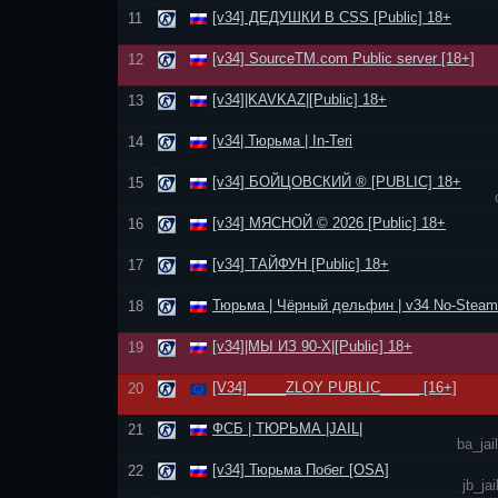
[v34] ДЕДУШКИ В CSS [Public] 18+
11
[v34] SourceTM.com Public server [18+]
12
[v34]|KAVKAZ|[Public] 18+
13
[v34| Тюрьма | In-Teri
14
[v34] БОЙЦОВСКИЙ ® [PUBLIC] 18+
15
[v34] МЯСНОЙ © 2026 [Public] 18+
16
[v34] ТАЙФУН [Public] 18+
17
Тюрьма | Чёрный дельфин | v34 No-Steam
18
[v34]|МЫ ИЗ 90-Х|[Public] 18+
19
[V34]_____ZLOY PUBLIC_____ [16+]
20
ФСБ | ТЮРЬМА |JAIL|
21
ba_jai
[v34] Тюрьма Побег [OSA]
22
jb_j