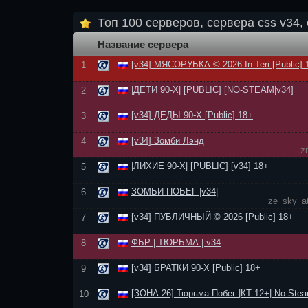
Топ 100 серверов, сервера css v34, 
Название сервера
[v34] МЯСОРУБКА © 2026 In-Teri [Public] 
1
|ДЕТИ 90-Х| [PUBLIC] [NO-STEAM|v34]
2
[v34] ДЕДЫ 90-Х [Public] 18+
3
[v34] Зомби Лэнд
4
z
|ЛИХИЕ 90-Х| [PUBLIC] [v34] 18+
5
ЗОМБИ ПОБЕГ |v34|
6
ze_sky_at
[v34] ПУБЛИЧНЫЙ © 2026 [Public] 18+
7
ФБР | ТЮРЬМА | v34
8
[v34] БРАТКИ 90-Х [Public] 18+
9
[ЗОНА 26] Тюрьма Побег |КТ 12+| No-Stea
10