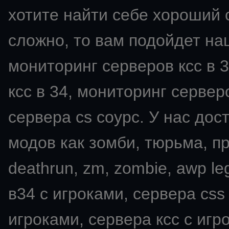
хотите найти себе хороший с
сложно, то вам подойдет на
мониторинг серверов ксс в 3
ксс в 34, мониторинг серверо
сервера cs соурс. У нас дос
модов как зомби, тюрьма, пря
deathrun, zm, zombie, awp leg
в34 с игроками, сервера css
игроками, сервера ксс с игро