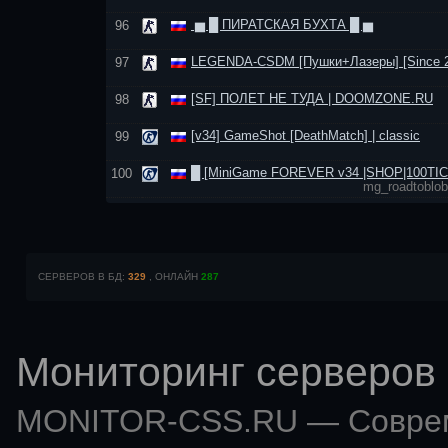
▅ █ ПИРАТСКАЯ БУХТА █ ▅
96
LEGENDA-CSDM [Пушки+Лазеры] [Since 2
97
[SF] ПОЛЕТ НЕ ТУДА | DOOMZONE.RU
98
[v34] GameShot [DeathMatch] | classic
99
█ [MiniGame FOREVER v34 |SHOP|100TI
100
mg_roadtoblob
СЕРВЕРОВ В БД:
329
, ОНЛАЙН
287
Мониторинг серверов 
MONITOR-CSS.RU — Совр