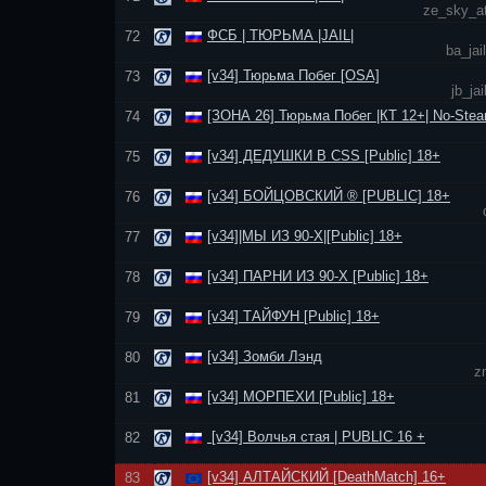
ze_sky_at
ФСБ | ТЮРЬМА |JAIL|
72
ba_jai
[v34] Тюрьма Побег [OSA]
73
jb_j
[ЗОНА 26] Тюрьма Побег |КТ 12+| No-Stea
74
[v34] ДЕДУШКИ В CSS [Public] 18+
75
[v34] БОЙЦОВСКИЙ ® [PUBLIC] 18+
76
[v34]|МЫ ИЗ 90-Х|[Public] 18+
77
[v34] ПАРНИ ИЗ 90-Х [Public] 18+
78
[v34] ТАЙФУН [Public] 18+
79
[v34] Зомби Лэнд
80
z
[v34] МОРПЕХИ [Public] 18+
81
[v34] Волчья стая | PUBLIC 16 +
82
[v34] АЛТАЙСКИЙ [DeathMatch] 16+
83