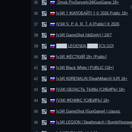
Omsk ProServer|v34|GunGame 18+
35
[v34] † |КИЛОБАЙТ| † © 2026 Public 18+
36
|V34| S. P. A. R. T. A [Public] ® 2026
37
[v34] GameShot [dd2only] | 24/7
38
████ LEGENDA ████ [CS:GO]
39
[v34] ЖЁСТКИЙ 18+ [Public]
40
[v34] Black White | PUBLIC [18+]
41
[v34] ADRENALIN [DeathMatch] [LR] 16+
42
[V34] ОБЛАСТЬ ТЬМЫ [СИБИРЬ] 18+
43
[V34] ФЕНИКС [СИБИРЬ] 18+
44
[v34] GameShot [GunGame] | classic
45
[v34] LEGION | Deathmatch | Bomb/Hostag
46