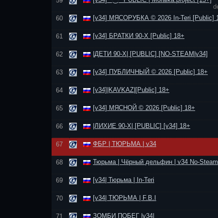
59
d
[v34] МЯСОРУБКА © 2026 In-Teri [Public] 
60
[v34] БРАТКИ 90-Х [Public] 18+
61
|ДЕТИ 90-Х| [PUBLIC] [NO-STEAM|v34]
62
[v34] ПУБЛИЧНЫЙ © 2026 [Public] 18+
63
[v34]|KAVKAZ|[Public] 18+
64
[v34] МЯСНОЙ © 2026 [Public] 18+
65
|ЛИХИЕ 90-Х| [PUBLIC] [v34] 18+
66
ФБР | ТЮРЬМА | v34
67
Тюрьма | Чёрный дельфин | v34 No-Steam
68
[v34| Тюрьма | In-Teri
69
[v34| ТЮРЬМА | F.B.I
70
ЗОМБИ ПОБЕГ |v34|
71