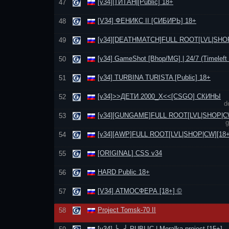
[v34]|ТИТАН|[Public] 18+
47
[V34] ФЕНИКС II [СИБИРЬ] 18+
48
[v34][DEATHMATCH]FULL ROOT[LVL|SНОР
49
[v34] GameShot [Bhop/MG] | 24/7 (Timeleft 
50
[v34] TURBINA TURISTA [Public] 18+
51
[v34]>>ДЕТИ 2000_Х<<[CSGO] СКИНЫ
52
d
[v34][GUNGAME]FULL ROOT[LVL|SНОР|CW
53
g
[v34][AWP]FULL ROOT[LVL|SНОР|CW][18+
54
[ORIGINAL] CSS v34
55
HARD Public 18+
56
[V34] АТМОСФЕРА [18+] ©
57
Project Tomsk-70 II
58
[v34] ╰‿╯ PUBLIC | Moralka.project [15+]