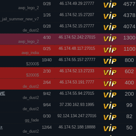
4577
46.174.49.29:27777
0/28
awp_lego_2
4378
46.174.52.15:27207
1/26
b_jail_summer_new_v7
4074
46.174.52.15:27777
0/28
de_dust2
1300
46.174.52.242:27015
4/30
awp_lego_2
1100
46.174.48.117:27015
0/25
awp_india
800
46.174.55.157:27777
10/40
$2000$
602
46.174.52.13:27233
2/30
$2000$
400
46.174.53.191:7777
2/64
de_dust2
200
НИЕ
46.174.55.94:27015
9/42
de_dust2
99
37.230.162.93:1995
9/64
de_dust2
82
92.124.134.247:27016
0/30
gg_fade
50
8+
46.174.52.188:18888
12/64
de_dust2