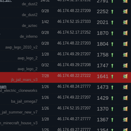
2791
14/52
de_dust2
46.174.48.22:27209
2252
0/28
de_dust2
]
46.174.52.15:27333
2021
1/42
de_aztec
+
46.174.52.17:27252
1870
0/28
de_inferno
46.174.48.22:27203
1804
0/28
awp_lego_2010_v2
46.174.49.29:27207
1758
1/28
awp_lego_2
46.174.49.29:27208
1747
0/32
awp_lego_2
46.174.48.22:27222
1641
7/28
jb_jail_mars_v3
team
46.174.48.24:27777
1473
1/26
il_electric_cloneworks
46.174.49.22:27207
1429
1/26
ba_jail_omega7
46.174.52.15:27207
1370
1/26
b_jail_summer_new_v7
46.174.48.27:27777
1367
1/28
_minecraft_house_v3
46.174.49.27:27777
1354
1/26