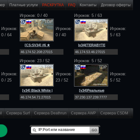
вер
Платные услуги
РАСКРУТКА
FAQ
Контакты
Договор оферты
Игроков:
0
/
40
Игроков: 5 / 63
TOP
TOP
Игроков:
Игроков:
Игроков:
0
/
64
0
/
40
5 / 63
[CS:SV34] #6 ★
|v34|[TERABYTE
PUBLIC ★
PROJECT [72RUS] 18+
BLACKDOLPHIN.RU ★
Игроков: 23 / 52
Игроков: 5 / 52
TOP
TOP
Игроков:
Игроков:
Игроков:
0
/
25
23 / 52
5 / 52
[v34] Black White |
[v34]Реальные
PUBLIC [18+]
Пацаны | PUBLIC 18+
l
Сервера Surf
Сервера Deathrun
Сервера AWP
Сервера CSDM