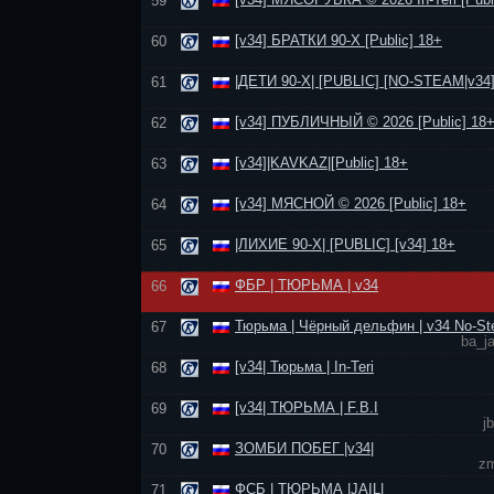
59
[v34] БРАТКИ 90-Х [Public] 18+
60
|ДЕТИ 90-Х| [PUBLIC] [NO-STEAM|v34
61
[v34] ПУБЛИЧНЫЙ © 2026 [Public] 18
62
[v34]|KAVKAZ|[Public] 18+
63
[v34] МЯСНОЙ © 2026 [Public] 18+
64
|ЛИХИЕ 90-Х| [PUBLIC] [v34] 18+
65
ФБР | ТЮРЬМА | v34
66
Тюрьма | Чёрный дельфин | v34 No-S
67
ba_ja
[v34| Тюрьма | In-Teri
68
[v34| ТЮРЬМА | F.B.I
69
j
ЗОМБИ ПОБЕГ |v34|
70
zm
ФСБ | ТЮРЬМА |JAIL|
71