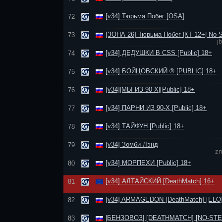
[v34] Тюрьма Побег [OSA]
72
[ЗОНА 26] Тюрьма Побег |КТ 12+| No-S
73
j
[v34] ДЕДУШКИ В CSS [Public] 18+
74
[v34] БОЙЦОВСКИЙ ® [PUBLIC] 18+
75
[v34]|МЫ ИЗ 90-Х|[Public] 18+
76
[v34] ПАРНИ ИЗ 90-Х [Public] 18+
77
[v34] ТАЙФУН [Public] 18+
78
[v34] Зомби Лэнд
79
zm
[v34] МОРПЕХИ [Public] 18+
80
[v34] АЛТАЙСКИЙ [DeathMatch] 16+
81
[v34] ARMAGEDON [DeathMatch] [ELO
82
|БЕНЗОВОЗ| [DEATHMATCH] [NO-STE
83