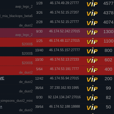
4577
46.174.49.29:27777
1/28
awp_lego_2
4378
46.174.52.15:27207
3/26
il_mia_blackops_beta6
4074
46.174.52.15:27777
2/28
de_dust2
1300
46.174.52.242:27015
9/30
awp_lego_2
1100
46.174.48.117:27015
1/25
$2000$
800
46.174.55.157:27777
10/40
$2000$
602
46.174.52.13:27233
10/30
$2000$
400
46.174.53.191:7777
5/64
de_dust2
200
НИЕ
46.174.55.94:27015
12/42
de_dust2
99
37.230.162.93:1995
36/64
de_dust2
82
92.124.134.247:27016
0/30
_simpsons_dust2_mini
50
8+
46.174.52.188:18888
39/64
de_dust2