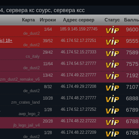
, сервера кс соурс, сервера ксс
Карта
Игроки
Адрес сервер
Статус
Балл
9600
185.9.145.159:27745
1/64
de_dust2
9555
ic] 18+
46.174.52.17:27251
39/52
de_dust2
7589
]
46.174.52.15:27333
29/42
cs_italy
7575
46.174.54.57:27777
11/64
de_dust2
7192
46.174.49.22:27777
13/42
zm_dust2_remake_v6
7107
46.174.49.29:27208
8/32
de_dust2
6888
46.174.48.27:27777
10/28
zm_crates_land
6789
+
46.174.52.17:27252
1/28
awp_lego_2
6788
46.174.48.22:27222
20/28
jb_lego_jail_v4
6788
46.174.48.22:27209
1/28
de_dust2