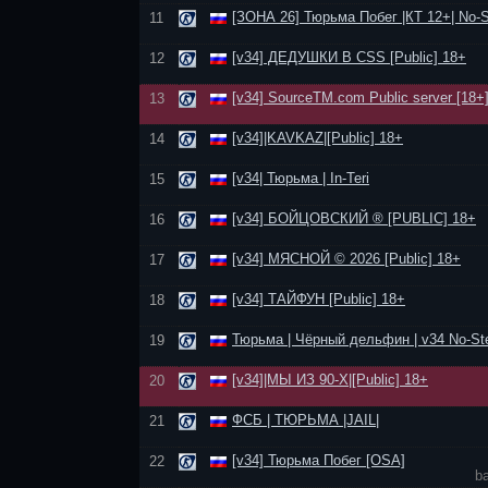
[ЗОНА 26] Тюрьма Побег |КТ 12+| No-S
11
[v34] ДЕДУШКИ В CSS [Public] 18+
12
[v34] SourceTM.com Public server [18+
13
[v34]|KAVKAZ|[Public] 18+
14
[v34| Тюрьма | In-Teri
15
[v34] БОЙЦОВСКИЙ ® [PUBLIC] 18+
16
[v34] МЯСНОЙ © 2026 [Public] 18+
17
[v34] ТАЙФУН [Public] 18+
18
Тюрьма | Чёрный дельфин | v34 No-S
19
[v34]|МЫ ИЗ 90-Х|[Public] 18+
20
ФСБ | ТЮРЬМА |JAIL|
21
[v34] Тюрьма Побег [OSA]
22
b