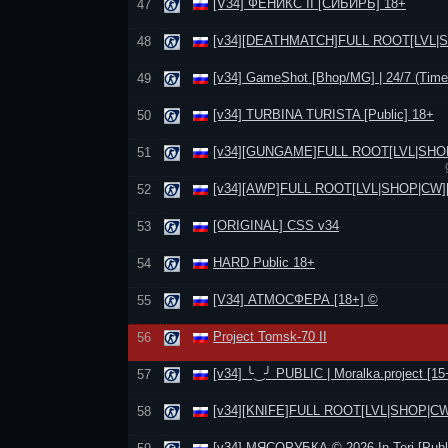
[V34] ФЕНИКС II [СИБИРЬ] 18+
47
[v34][DEATHMATCH]FULL ROOT[LVL|S
48
[v34] GameShot [Bhop/MG] | 24/7 (Timel
49
[v34] TURBINA TURISTA [Public] 18+
50
[v34][GUNGAME]FULL ROOT[LVL|SНОР
51
[v34][AWP]FULL ROOT[LVL|SНОР|CW][
52
[ORIGINAL] CSS v34
53
HARD Public 18+
54
[V34] АТМОСФЕРА [18+] ©
55
Project Tomsk-70 II
56
[v34] ╰‿╯ PUBLIC | Moralka.project [15
57
[v34][KNIFE]FULL ROOT[LVL|SНОР|CW
58
[v34] МЯСОРУБКА © 2026 In-Teri [Publ