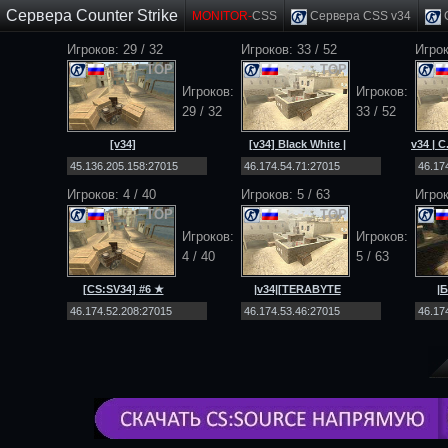
Сервера Counter Strike
MONITOR-
CSS
Сервера CSS v34
C
Игроков: 29 / 32
Игроков: 33 / 52
Игрок
TOP
TOP
Игроков:
Игроков:
29 / 32
33 / 52
[v34]
[v34] Black White |
v34 | C
EXODUS_PROJECT
PUBLIC [18+]
| C
|PUBLIC|MULTIMOD|
Игроков: 4 / 40
Игроков: 5 / 63
Игрок
TOP
TOP
Игроков:
Игроков:
4 / 40
5 / 63
[CS:SV34] #6 ★
|v34|[TERABYTE
|
PUBLIC ★
PROJECT [72RUS] 18+
[DEAT
BLACKDOLPHIN.RU ★
S