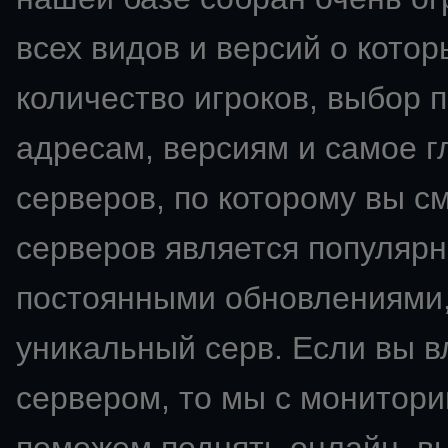
всех видов и версий о кото
количество игроков, выбор 
адресам, версиям и самое 
серверов, по которому вы с
серверов является популярн
постоянными обновлениями,
уникальный серв. Если вы 
сервером, то мы с монитори