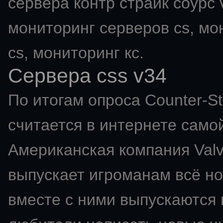
сервера контр страйк соурс v
мониторинг серверов cs, мо
cs, мониторинг кс.
Сервера css v34
По итогам опроса Counter-St
считается в интернете самой
Американская компания Val
выпускает игроманам всё но
вместе с ними выпускаются 