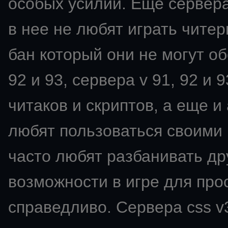
особых усилий. Ещё сервера
в нее не любят играть читер
бан который они не могут об
92 и 93, сервера v 91, 92 и
читаков и скриптов, а еще 
любят пользоваться своими 
часто любят разбанивать др
возможности в игре для про
справедливо. Сервера css v