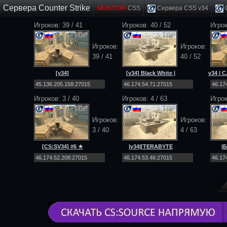
Сервера Counter Strike
MONITOR-
CSS
Сервера CSS v34
C
Игроков: 39 / 41
Игроков: 40 / 52
Игрок
TOP
TOP
Игроков:
Игроков:
39 / 41
40 / 52
[v34]
[v34] Black White |
v34 | C
EXODUS_PROJECT
PUBLIC [18+]
| C
|PUBLIC|MULTIMOD|
Игроков: 3 / 40
Игроков: 4 / 63
Игрок
TOP
TOP
Игроков:
Игроков:
3 / 40
4 / 63
[CS:SV34] #6 ★
|v34|[TERABYTE
|
PUBLIC ★
PROJECT [72RUS] 18+
[DEAT
BLACKDOLPHIN.RU ★
S