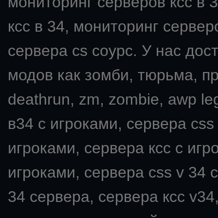
мониторинг серверов ксс в 3
ксс в 34, мониторинг серверо
сервера cs соурс. У нас дос
модов как зомби, тюрьма, пря
deathrun, zm, zombie, awp leg
в34 с игроками, сервера css
игроками, сервера ксс с игро
игроками, сервера css v 34 с
34 сервера, сервера ксс v34,