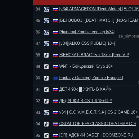
[v34] ARMAGEDON [DeathMatch] [ELO] 16
84
|БЕНЗОВОЗ| [DEATHMATCH] [NO-STEAM|
85
|Эшелон| Zombie сервер |v34|
86
ze_simpso
[v34]|ALKO CSS|PUBLIC| 18+|
87
ЖЕНСКАЯ ВЛАСТЬ • 18+ • [Free VIP]
88
Wi-Fi - Бойцовский Клуб 18+
89
Fantasy Gaming | Zombie Escape |
90
ДЕТИ 90х █ ЖИТЬ В КАЙФ
91
ДЕДУШКИ В CS 1.6 18+©™
92
v34 | C.O.V.M.E.C.T.K.A | CS 2 GAME 18+
93
d
CSDM.TOP FFA CLASSIC DEATHMATCH
94
[DR] АДСКИЙ ЗАБЕГ | DOOMZONE.RU
95