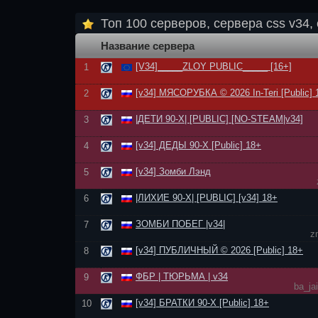
Топ 100 серверов, сервера css v34, 
Название сервера
[V34]_____ZLOY PUBLIC_____ [16+]
1
[v34] МЯСОРУБКА © 2026 In-Teri [Public] 
2
|ДЕТИ 90-Х| [PUBLIC] [NO-STEAM|v34]
3
[v34] ДЕДЫ 90-Х [Public] 18+
4
[v34] Зомби Лэнд
5
|ЛИХИЕ 90-Х| [PUBLIC] [v34] 18+
6
ЗОМБИ ПОБЕГ |v34|
7
z
[v34] ПУБЛИЧНЫЙ © 2026 [Public] 18+
8
ФБР | ТЮРЬМА | v34
9
ba_ja
[v34] БРАТКИ 90-Х [Public] 18+
10