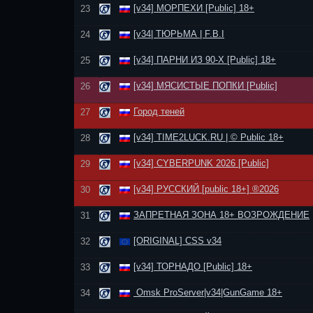
[v34] МОРПЕХИ [Public] 18+
23
[v34| ТЮРЬМА | F.B.I
24
[v34] ПАРНИ ИЗ 90-Х [Public] 18+
25
[v34] МЯСИСТЫЕ ПОПКИ [Public]
26
Город теней
27
[v34] TIME2LUCK.RU | © Public 18+
28
[v34] CYBERPUNK 2026 [Public]
29
[v34] РУССКИЙ [public 18+] ®2026
30
ЗАПРЕТНАЯ ЗОНА 18+ ВОЗРОЖДЕНИЕ
31
[ORIGINAL] CSS v34
32
[v34] ТОРНАДО [Public] 18+
33
Omsk ProServer|v34|GunGame 18+
34