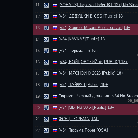
[ЗОНА 26] Тюрьма Побег |КТ 12+| No-Stea
11
[v34] ДЕДУШКИ В CSS [Public] 18+
12
[v34] SourceTM.com Public server [18+]
13
[v34]|KAVKAZ|[Public] 18+
14
[v34| Тюрьма | In-Teri
15
[v34] БОЙЦОВСКИЙ ® [PUBLIC] 18+
16
[v34] МЯСНОЙ © 2026 [Public] 18+
17
[v34] ТАЙФУН [Public] 18+
18
Тюрьма | Чёрный дельфин | v34 No-Steam
19
ba_ja
[v34]|МЫ ИЗ 90-Х|[Public] 18+
20
ФСБ | ТЮРЬМА |JAIL|
21
[v34] Тюрьма Побег [OSA]
22