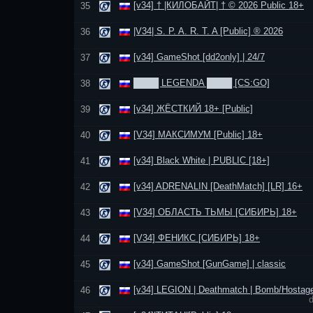
[v34] † |КИЛОБАЙТ| † © 2026 Public 18+
35
|V34| S. P. A. R. T. A [Public] ® 2026
36
[v34] GameShot [dd2only] | 24/7
37
████ LEGENDA ████ [CS:GO]
38
[v34] ЖЁСТКИЙ 18+ [Public]
39
[V34] МАКСИМУМ [Public] 18+
40
[v34] Black White | PUBLIC [18+]
41
[v34] ADRENALIN [DeathMatch] [LR] 16+
42
[V34] ОБЛАСТЬ ТЬМЫ [СИБИРЬ] 18+
43
[V34] ФЕНИКС [СИБИРЬ] 18+
44
[v34] GameShot [GunGame] | classic
45
[v34] LEGION | Deathmatch | Bomb/Hostag
46