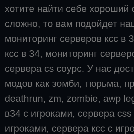
хотите найти себе хороший с
сложно, то вам подойдет на
мониторинг серверов ксс в 3
ксс в 34, мониторинг серверо
сервера cs соурс. У нас дос
модов как зомби, тюрьма, пря
deathrun, zm, zombie, awp leg
в34 с игроками, сервера css
игроками, сервера ксс с игро