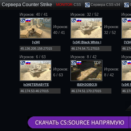
Сервера Counter Strike
MONITOR-
CSS
Сервера CSS v34
C
Игроков: 40 / 41
Игроков: 32 / 52
Игрок
TOP
TOP
Игроков:
Игроков:
40 / 41
32 / 52
[v34]
[v34] Black White |
[V3
EXODUS_PROJECT
PUBLIC [18+]
[
|PUBLIC|MULTIMOD|
Игроков: 6 / 63
Игроков: 8 / 42
Игрок
TOP
TOP
Игроков:
Игроков:
6 / 63
8 / 42
|v34|[TERABYTE
|БЕНЗОВОЗ|
[v34
PROJECT [72RUS] 18+
[DEATHMATCH] [NO-
2026 
STEAM|v34]