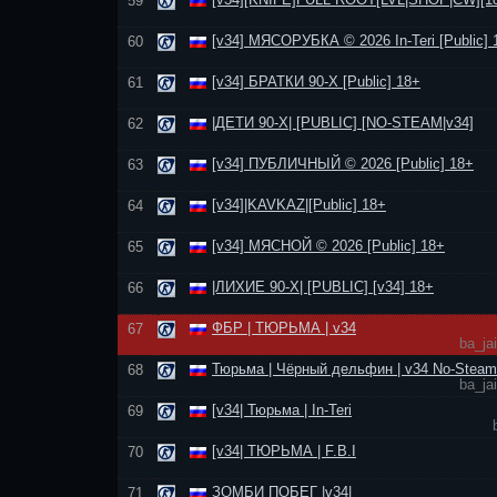
59
[v34] МЯСОРУБКА © 2026 In-Teri [Public] 
60
[v34] БРАТКИ 90-Х [Public] 18+
61
|ДЕТИ 90-Х| [PUBLIC] [NO-STEAM|v34]
62
[v34] ПУБЛИЧНЫЙ © 2026 [Public] 18+
63
[v34]|KAVKAZ|[Public] 18+
64
[v34] МЯСНОЙ © 2026 [Public] 18+
65
|ЛИХИЕ 90-Х| [PUBLIC] [v34] 18+
66
ФБР | ТЮРЬМА | v34
67
ba_ja
Тюрьма | Чёрный дельфин | v34 No-Steam
68
ba_ja
[v34| Тюрьма | In-Teri
69
[v34| ТЮРЬМА | F.B.I
70
ЗОМБИ ПОБЕГ |v34|
71