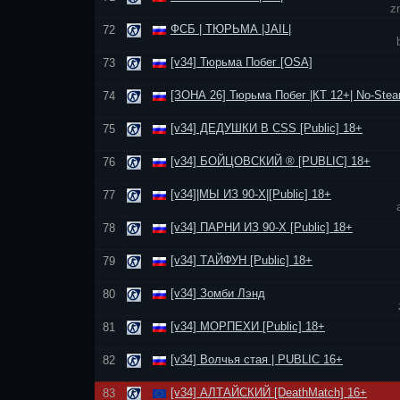
z
ФСБ | ТЮРЬМА |JAIL|
72
[v34] Тюрьма Побег [OSA]
73
[ЗОНА 26] Тюрьма Побег |КТ 12+| No-Stea
74
[v34] ДЕДУШКИ В CSS [Public] 18+
75
[v34] БОЙЦОВСКИЙ ® [PUBLIC] 18+
76
[v34]|МЫ ИЗ 90-Х|[Public] 18+
77
[v34] ПАРНИ ИЗ 90-Х [Public] 18+
78
[v34] ТАЙФУН [Public] 18+
79
[v34] Зомби Лэнд
80
[v34] МОРПЕХИ [Public] 18+
81
[v34] Волчья стая | PUBLIC 16+
82
[v34] АЛТАЙСКИЙ [DeathMatch] 16+
83