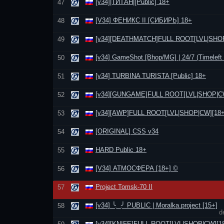
[v34]|ТИТАН|[Public] 18+
47
[V34] ФЕНИКС II [СИБИРЬ] 18+
48
[v34][DEATHMATCH]FULL ROOT[LVL|SНОР
49
[v34] GameShot [Bhop/MG] | 24/7 (Timeleft 
50
[v34] TURBINA TURISTA [Public] 18+
51
[v34][GUNGAME]FULL ROOT[LVL|SНОР|CW
52
[v34][AWP]FULL ROOT[LVL|SНОР|CW][18+
53
[ORIGINAL] CSS v34
54
HARD Public 18+
55
[V34] АТМОСФЕРА [18+] ©
56
Project Tomsk-70 II
57
[v34] ╰‿╯ PUBLIC | Moralka.project [15+]
58
d
[v34][KNIFE]FULL ROOT[LVL|SНОР|CW][1