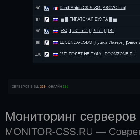
DeathMatch CS:S v34 [ABCVG.info]
96
▅ █ ПИРАТСКАЯ БУХТА █ ▅
97
[v34] [_e2__e2_] [Public] [18+]
98
LEGENDA-CSDM [Пушки+Лазеры] [Since 2
99
[SF] ПОЛЕТ НЕ ТУДА | DOOMZONE.RU
100
СЕРВЕРОВ В БД:
329
, ОНЛАЙН
290
Мониторинг серверов 
MONITOR-CSS.RU — Совр