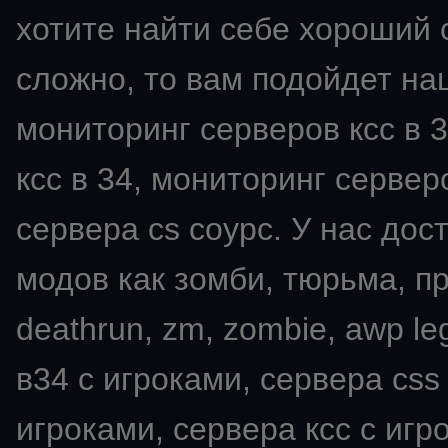
хотите найти себе хороший с
сложно, то вам подойдет на
мониторинг серверов ксс в 3
ксс в 34, мониторинг серверо
сервера cs соурс. У нас дос
модов как зомби, тюрьма, пря
deathrun, zm, zombie, awp leg
в34 с игроками, сервера css
игроками, сервера ксс с игро