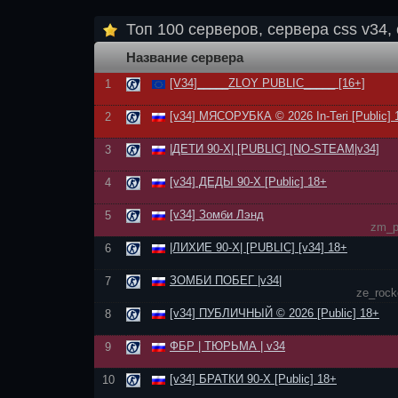
Топ 100 серверов, сервера css v34, 
Название сервера
[V34]_____ZLOY PUBLIC_____ [16+]
1
[v34] МЯСОРУБКА © 2026 In-Teri [Public] 
2
|ДЕТИ 90-Х| [PUBLIC] [NO-STEAM|v34]
3
[v34] ДЕДЫ 90-Х [Public] 18+
4
[v34] Зомби Лэнд
5
zm_p
|ЛИХИЕ 90-Х| [PUBLIC] [v34] 18+
6
ЗОМБИ ПОБЕГ |v34|
7
ze_rock
[v34] ПУБЛИЧНЫЙ © 2026 [Public] 18+
8
ФБР | ТЮРЬМА | v34
9
[v34] БРАТКИ 90-Х [Public] 18+
10