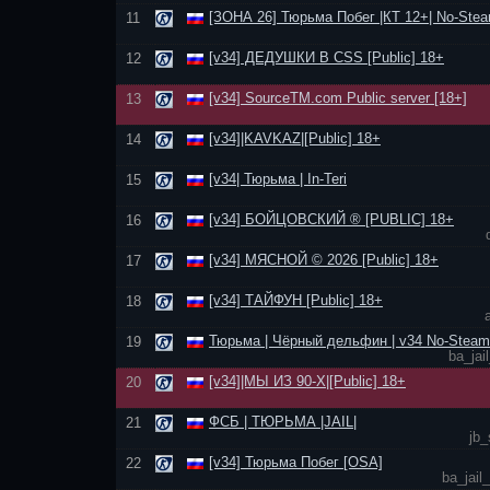
[ЗОНА 26] Тюрьма Побег |КТ 12+| No-Stea
11
[v34] ДЕДУШКИ В CSS [Public] 18+
12
[v34] SourceTM.com Public server [18+]
13
[v34]|KAVKAZ|[Public] 18+
14
[v34| Тюрьма | In-Teri
15
[v34] БОЙЦОВСКИЙ ® [PUBLIC] 18+
16
[v34] МЯСНОЙ © 2026 [Public] 18+
17
[v34] ТАЙФУН [Public] 18+
18
Тюрьма | Чёрный дельфин | v34 No-Steam
19
ba_jai
[v34]|МЫ ИЗ 90-Х|[Public] 18+
20
ФСБ | ТЮРЬМА |JAIL|
21
jb_
[v34] Тюрьма Побег [OSA]
22
ba_jail