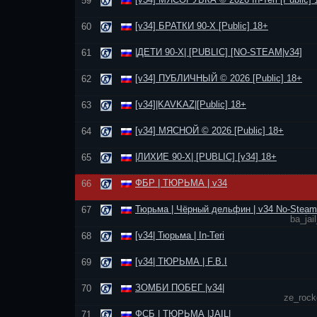
59
[v34] БРАТКИ 90-Х [Public] 18+
60
|ДЕТИ 90-Х| [PUBLIC] [NO-STEAM|v34]
61
[v34] ПУБЛИЧНЫЙ © 2026 [Public] 18+
62
[v34]|KAVKAZ|[Public] 18+
63
[v34] МЯСНОЙ © 2026 [Public] 18+
64
|ЛИХИЕ 90-Х| [PUBLIC] [v34] 18+
65
ФБР | ТЮРЬМА | v34
66
Тюрьма | Чёрный дельфин | v34 No-Steam
67
ba_jai
[v34| Тюрьма | In-Teri
68
[v34| ТЮРЬМА | F.B.I
69
ЗОМБИ ПОБЕГ |v34|
70
ze_rock
ФСБ | ТЮРЬМА |JAIL|
71