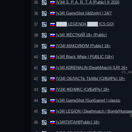
|V34| S. P. A. R. T. A [Public] ® 2026
35
[v34] GameShot [dd2only] | 24/7
36
████ LEGENDA ████ [CS:GO]
37
[v34] ЖЁСТКИЙ 18+ [Public]
38
[V34] МАКСИМУМ [Public] 18+
39
[v34] Black White | PUBLIC [18+]
40
[v34] ADRENALIN [DeathMatch] [LR] 16+
41
cs_as
[V34] ОБЛАСТЬ ТЬМЫ [СИБИРЬ] 18+
42
[V34] ФЕНИКС [СИБИРЬ] 18+
43
[v34] GameShot [GunGame] | classic
44
[v34] LEGION | Deathmatch | Bomb/Hostag
45
d
[v34]|ТИТАН|[Public] 18+
46