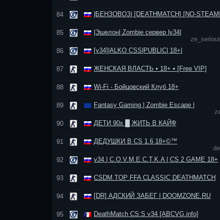
|БЕНЗОВОЗ| [DEATHMATCH] [NO-STEAM|
84
|Эшелон| Zombie сервер |v34|
85
ze_seriou
[v34]|ALKO CSS|PUBLIC| 18+|
86
ЖЕНСКАЯ ВЛАСТЬ • 18+ • [Free VIP]
87
Wi-Fi - Бойцовский Клуб 18+
88
Fantasy Gaming | Zombie Escape |
89
z
ДЕТИ 90х █ ЖИТЬ В КАЙФ
90
ДЕДУШКИ В CS 1.6 18+©™
91
de
v34 | C.O.V.M.E.C.T.K.A | CS 2 GAME 18+
92
CSDM.TOP FFA CLASSIC DEATHMATCH
93
[DR] АДСКИЙ ЗАБЕГ | DOOMZONE.RU
94
DeathMatch CS:S v34 [ABCVG.info]
95