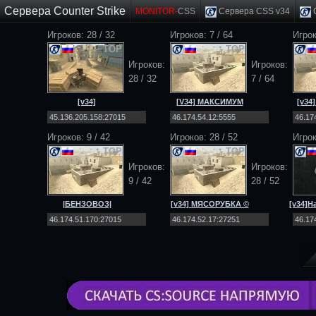
Сервера Counter Strike
MONITOR-
CSS
Сервера CSS v34
C
Игроков: 28 / 32
Игроков: 7 / 64
Игрок
TOP
TOP
Игроков:
Игроков:
28 / 32
7 / 64
[v34]
[V34] МАКСИМУМ
[v34
EXODUS_PROJECT
[Public] 18+
|PUBLIC|MULTIMOD|
Игроков: 9 / 42
Игроков: 28 / 52
Игрок
TOP
TOP
Игроков:
Игроков:
9 / 42
28 / 52
|БЕНЗОВОЗ|
[v34] МЯСОРУБКА ©
[v34]Н
[DEATHMATCH] [NO-
2026 In-Teri [Public]
STEAM|v34]
18+