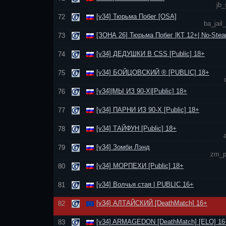
jb_
[v34] Тюрьма Побег [OSA]
72
ba_jail
[ЗОНА 26] Тюрьма Побег |КТ 12+| No-Stea
73
[v34] ДЕДУШКИ В CSS [Public] 18+
74
[v34] БОЙЦОВСКИЙ ® [PUBLIC] 18+
75
[v34]|МЫ ИЗ 90-Х|[Public] 18+
76
[v34] ПАРНИ ИЗ 90-Х [Public] 18+
77
[v34] ТАЙФУН [Public] 18+
78
[v34] Зомби Лэнд
79
zm_p
[v34] МОРПЕХИ [Public] 18+
80
[v34] Волчья стая | PUBLIC 16+
81
[v34] АЛТАЙСКИЙ [DeathMatch] 16+
82
[v34] ARMAGEDON [DeathMatch] [ELO] 16
83