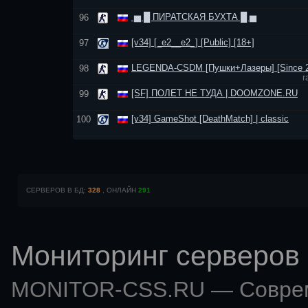
▅ █ ПИРАТСКАЯ БУХТА █ ▅
96
[v34] [_e2__e2_] [Public] [18+]
97
LEGENDA-CSDM [Пушки+Лазеры] [Since 2
98
r
[SF] ПОЛЕТ НЕ ТУДА | DOOMZONE.RU
99
[v34] GameShot [DeathMatch] | classic
100
СЕРВЕРОВ В БД:
328
, ОНЛАЙН
291
Мониторинг серверов 
MONITOR-CSS.RU — Совр