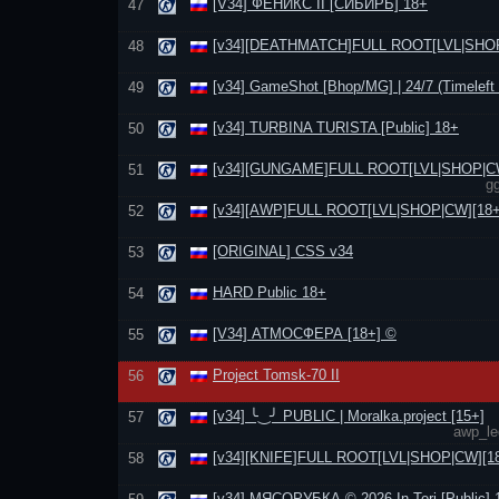
[V34] ФЕНИКС II [СИБИРЬ] 18+
47
[v34][DEATHMATCH]FULL ROOT[LVL|SНОР
48
[v34] GameShot [Bhop/MG] | 24/7 (Timeleft 
49
[v34] TURBINA TURISTA [Public] 18+
50
[v34][GUNGAME]FULL ROOT[LVL|SНОР|CW
51
g
[v34][AWP]FULL ROOT[LVL|SНОР|CW][18+
52
[ORIGINAL] CSS v34
53
HARD Public 18+
54
[V34] АТМОСФЕРА [18+] ©
55
Project Tomsk-70 II
56
[v34] ╰‿╯ PUBLIC | Moralka.project [15+]
57
awp_l
[v34][KNIFE]FULL ROOT[LVL|SНОР|CW][1
58
[v34] МЯСОРУБКА © 2026 In-Teri [Public] 