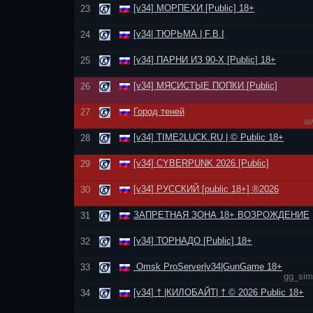
[v34] МОРПЕХИ [Public] 18+
23
[v34| ТЮРЬМА | F.B.I
24
[v34] ПАРНИ ИЗ 90-Х [Public] 18+
25
[v34] МЯСИСТЫЕ ПОПКИ [Public]
26
Город теней
27
a
[v34] TIME2LUCK.RU | © Public 18+
28
[v34] CYBERPUNK 2026 [Public]
29
[v34] РУССКИЙ [public 18+] ®2026
30
ЗАПРЕТНАЯ ЗОНА 18+ ВОЗРОЖДЕНИЕ
31
[v34] ТОРНАДО [Public] 18+
32
Omsk ProServer|v34|GunGame 18+
33
gg_sim
[v34] † |КИЛОБАЙТ| † © 2026 Public 18+
34