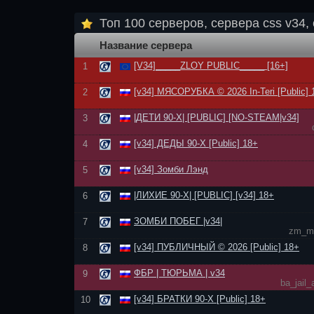
Топ 100 серверов, сервера css v34, 
Название сервера
[V34]_____ZLOY PUBLIC_____ [16+]
1
[v34] МЯСОРУБКА © 2026 In-Teri [Public] 
2
|ДЕТИ 90-Х| [PUBLIC] [NO-STEAM|v34]
3
[v34] ДЕДЫ 90-Х [Public] 18+
4
[v34] Зомби Лэнд
5
|ЛИХИЕ 90-Х| [PUBLIC] [v34] 18+
6
ЗОМБИ ПОБЕГ |v34|
7
zm_mi
[v34] ПУБЛИЧНЫЙ © 2026 [Public] 18+
8
ФБР | ТЮРЬМА | v34
9
ba_jail
[v34] БРАТКИ 90-Х [Public] 18+
10