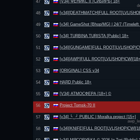
[V34] ФЕНИКС II [СИБИРЬ] 18+
47
d
[v34][DEATHMATCH]FULL ROOT[LVL|SНОР
48
[v34] GameShot [Bhop/MG] | 24/7 (Timeleft 
49
[v34] TURBINA TURISTA [Public] 18+
50
[v34][GUNGAME]FULL ROOT[LVL|SНОР|CW
51
[v34][AWP]FULL ROOT[LVL|SНОР|CW][18+
52
[ORIGINAL] CSS v34
53
HARD Public 18+
54
[V34] АТМОСФЕРА [18+] ©
55
Project Tomsk-70 II
56
[v34] ╰‿╯ PUBLIC | Moralka.project [15+]
57
awp_l
[v34][KNIFE]FULL ROOT[LVL|SНОР|CW][1
58
[v34] МЯСОРУБКА © 2026 In-Teri [Public] 