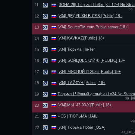
[ЗОНА 26] Тюрьма Побег |КТ 12+| No-Stea
11
ba_
[v34] ДЕДУШКИ В CSS [Public] 18+
12
[v34] SourceTM.com Public server [18+]
13
[v34]|KAVKAZ|[Public] 18+
14
[v34| Тюрьма | In-Teri
15
[v34] БОЙЦОВСКИЙ ® [PUBLIC] 18+
16
[v34] МЯСНОЙ © 2026 [Public] 18+
17
[v34] ТАЙФУН [Public] 18+
18
Тюрьма | Чёрный дельфин | v34 No-Steam
19
ba_ja
[v34]|МЫ ИЗ 90-Х|[Public] 18+
20
ФСБ | ТЮРЬМА |JAIL|
21
ba
[v34] Тюрьма Побег [OSA]
22
ba_jail