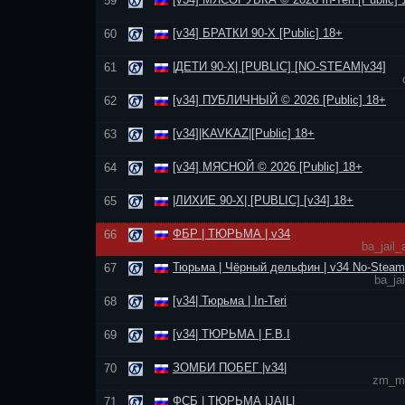
59
[v34] БРАТКИ 90-Х [Public] 18+
60
|ДЕТИ 90-Х| [PUBLIC] [NO-STEAM|v34]
61
[v34] ПУБЛИЧНЫЙ © 2026 [Public] 18+
62
[v34]|KAVKAZ|[Public] 18+
63
[v34] МЯСНОЙ © 2026 [Public] 18+
64
|ЛИХИЕ 90-Х| [PUBLIC] [v34] 18+
65
ФБР | ТЮРЬМА | v34
66
ba_jail
Тюрьма | Чёрный дельфин | v34 No-Steam
67
ba_ja
[v34| Тюрьма | In-Teri
68
[v34| ТЮРЬМА | F.B.I
69
ЗОМБИ ПОБЕГ |v34|
70
zm_mi
ФСБ | ТЮРЬМА |JAIL|
71