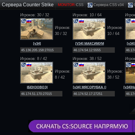
Сервера Counter Strike
MONITOR-
CSS
Сервера CSS v34
C
Игроков: 30 / 32
Игроков: 10 / 64
Игрок
TOP
TOP
Игроков:
Игроков:
30 / 32
10 / 64
[v34]
[V34] МАКСИМУМ
[v34
EXODUS_PROJECT
[Public] 18+
|PUBLIC|MULTIMOD|
Игроков: 8 / 42
Игроков: 38 / 52
Игрок
TOP
TOP
Игроков:
Игроков:
8 / 42
38 / 52
|БЕНЗОВОЗ|
[v34] МЯСОРУБКА ©
[v34]Н
[DEATHMATCH] [NO-
2026 In-Teri [Public]
STEAM|v34]
18+