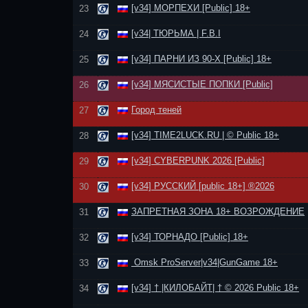
[v34] МОРПЕХИ [Public] 18+
23
[v34| ТЮРЬМА | F.B.I
24
[v34] ПАРНИ ИЗ 90-Х [Public] 18+
25
[v34] МЯСИСТЫЕ ПОПКИ [Public]
26
Город теней
27
[v34] TIME2LUCK.RU | © Public 18+
28
[v34] CYBERPUNK 2026 [Public]
29
[v34] РУССКИЙ [public 18+] ®2026
30
ЗАПРЕТНАЯ ЗОНА 18+ ВОЗРОЖДЕНИЕ
31
[v34] ТОРНАДО [Public] 18+
32
Omsk ProServer|v34|GunGame 18+
33
[v34] † |КИЛОБАЙТ| † © 2026 Public 18+
34