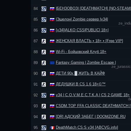
|БЕНЗОВОЗ| [DEATHMATCH] [NO-STEAM|
84
|Эшелон| Zombie сервер |v34|
85
ze_ind
[v34]|ALKO CSS|PUBLIC| 18+|
86
ЖЕНСКАЯ ВЛАСТЬ • 18+ • [Free VIP]
87
Wi-Fi - Бойцовский Клуб 18+
88
Fantasy Gaming | Zombie Escape |
89
ze_jurassi
ДЕТИ 90х █ ЖИТЬ В КАЙФ
90
ДЕДУШКИ В CS 1.6 18+©™
91
v34 | C.O.V.M.E.C.T.K.A | CS 2 GAME 18+
92
d
CSDM.TOP FFA CLASSIC DEATHMATCH [
93
[DR] АДСКИЙ ЗАБЕГ | DOOMZONE.RU
94
DeathMatch CS:S v34 [ABCVG.info]
95