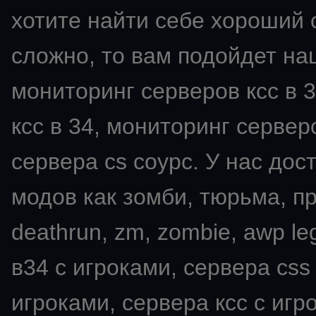
хотите найти себе хороший с
сложно, то вам подойдет на
мониторинг серверов ксс в 3
ксс в 34, мониторинг серверо
сервера cs соурс. У нас дос
модов как зомби, тюрьма, пря
deathrun, zm, zombie, awp leg
в34 с игроками, сервера css
игроками, сервера ксс с игро