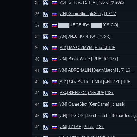
|V34| S. P. A. R. T. A [Public] ® 2026
35
[v34] GameShot [dd2only] | 24/7
36
████ LEGENDA ████ [CS:GO]
37
[v34] ЖЁСТКИЙ 18+ [Public]
38
[V34] МАКСИМУМ [Public] 18+
39
[v34] Black White | PUBLIC [18+]
40
[v34] ADRENALIN [DeathMatch] [LR] 16+
41
[V34] ОБЛАСТЬ ТЬМЫ [СИБИРЬ] 18+
42
[V34] ФЕНИКС [СИБИРЬ] 18+
43
[v34] GameShot [GunGame] | classic
44
[v34] LEGION | Deathmatch | Bomb/Hostag
45
[v34]|ТИТАН|[Public] 18+
46