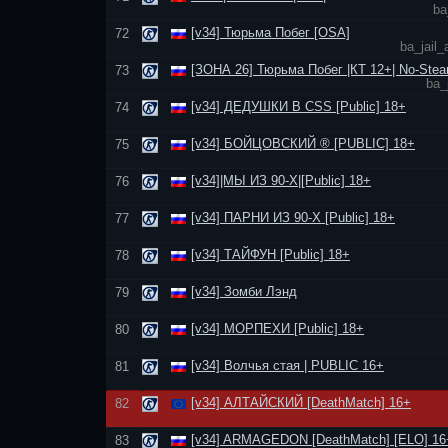
ba
[v34] Тюрьма Побег [OSA]
72
ba_jail
[ЗОНА 26] Тюрьма Побег |КТ 12+| No-Stea
73
ba_
[v34] ДЕДУШКИ В CSS [Public] 18+
74
[v34] БОЙЦОВСКИЙ ® [PUBLIC] 18+
75
[v34]|МЫ ИЗ 90-Х|[Public] 18+
76
[v34] ПАРНИ ИЗ 90-Х [Public] 18+
77
[v34] ТАЙФУН [Public] 18+
78
[v34] Зомби Лэнд
79
[v34] МОРПЕХИ [Public] 18+
80
[v34] Волчья стая | PUBLIC 16+
81
[v34] АЛТАЙСКИЙ [DeathMatch] 16+
82
[v34] ARMAGEDON [DeathMatch] [ELO] 16
83