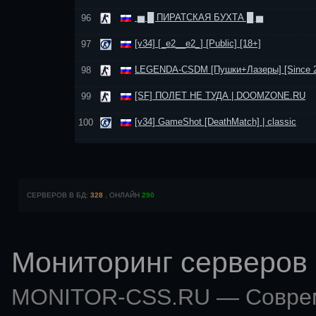
▅ █ ПИРАТСКАЯ БУХТА █ ▅
96
[v34] [_e2__e2_] [Public] [18+]
97
LEGENDA-CSDM [Пушки+Лазеры] [Since 2
98
[SF] ПОЛЕТ НЕ ТУДА | DOOMZONE.RU
99
[v34] GameShot [DeathMatch] | classic
100
СЕРВЕРОВ В БД:
328
, ОНЛАЙН
290
Мониторинг серверов 
MONITOR-CSS.RU — Совр