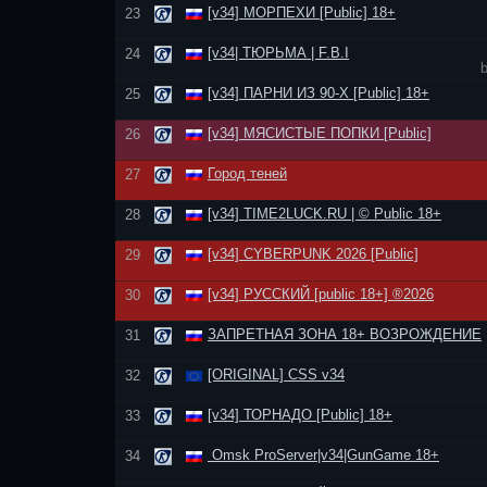
[v34] МОРПЕХИ [Public] 18+
23
[v34| ТЮРЬМА | F.B.I
24
[v34] ПАРНИ ИЗ 90-Х [Public] 18+
25
[v34] МЯСИСТЫЕ ПОПКИ [Public]
26
Город теней
27
[v34] TIME2LUCK.RU | © Public 18+
28
[v34] CYBERPUNK 2026 [Public]
29
[v34] РУССКИЙ [public 18+] ®2026
30
ЗАПРЕТНАЯ ЗОНА 18+ ВОЗРОЖДЕНИЕ
31
[ORIGINAL] CSS v34
32
[v34] ТОРНАДО [Public] 18+
33
Omsk ProServer|v34|GunGame 18+
34