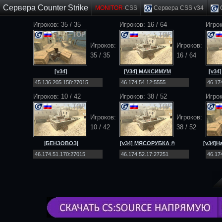
Сервера Counter Strike
MONITOR-
CSS
Сервера CSS v34
C
Игроков:
35
/
35
Игроков: 16 / 64
Игрок
TOP
TOP
Игроков:
Игроков:
35
/
35
16 / 64
[v34]
[V34] МАКСИМУМ
[v34
EXODUS_PROJECT
[Public] 18+
|PUBLIC|MULTIMOD|
Игроков: 10 / 42
Игроков: 38 / 52
Игрок
TOP
TOP
Игроков:
Игроков:
10 / 42
38 / 52
|БЕНЗОВОЗ|
[v34] МЯСОРУБКА ©
[v34]Н
[DEATHMATCH] [NO-
2026 In-Teri [Public]
STEAM|v34]
18+