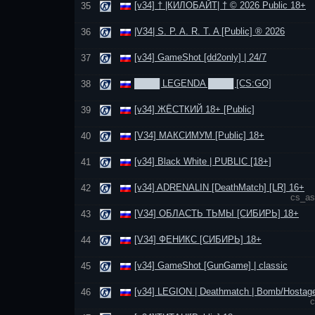
[v34] † |КИЛОБАЙТ| † © 2026 Public 18+
35
|V34| S. P. A. R. T. A [Public] ® 2026
36
[v34] GameShot [dd2only] | 24/7
37
████ LEGENDA ████ [CS:GO]
38
[v34] ЖЁСТКИЙ 18+ [Public]
39
[V34] МАКСИМУМ [Public] 18+
40
[v34] Black White | PUBLIC [18+]
41
[v34] ADRENALIN [DeathMatch] [LR] 16+
42
cs_as
[V34] ОБЛАСТЬ ТЬМЫ [СИБИРЬ] 18+
43
[V34] ФЕНИКС [СИБИРЬ] 18+
44
[v34] GameShot [GunGame] | classic
45
[v34] LEGION | Deathmatch | Bomb/Hostag
46
c