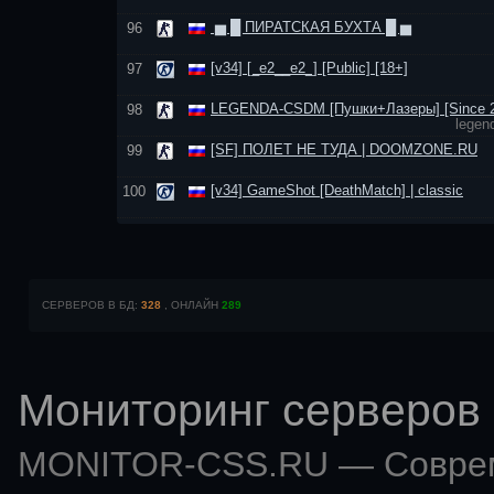
▅ █ ПИРАТСКАЯ БУХТА █ ▅
96
[v34] [_e2__e2_] [Public] [18+]
97
LEGENDA-CSDM [Пушки+Лазеры] [Since 2
98
legen
[SF] ПОЛЕТ НЕ ТУДА | DOOMZONE.RU
99
[v34] GameShot [DeathMatch] | classic
100
СЕРВЕРОВ В БД:
328
, ОНЛАЙН
289
Мониторинг серверов 
MONITOR-CSS.RU — Совр