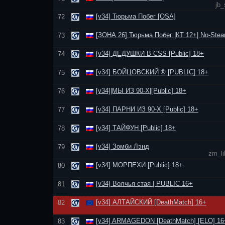
jb_
[v34] Тюрьма Побег [OSA]
72
[ЗОНА 26] Тюрьма Побег |КТ 12+| No-Stea
73
[v34] ДЕДУШКИ В CSS [Public] 18+
74
[v34] БОЙЦОВСКИЙ ® [PUBLIC] 18+
75
[v34]|МЫ ИЗ 90-Х|[Public] 18+
76
[v34] ПАРНИ ИЗ 90-Х [Public] 18+
77
[v34] ТАЙФУН [Public] 18+
78
[v34] Зомби Лэнд
79
zm_li
[v34] МОРПЕХИ [Public] 18+
80
[v34] Волчья стая | PUBLIC 16+
81
[v34] АЛТАЙСКИЙ [DeathMatch] 16+
82
[v34] ARMAGEDON [DeathMatch] [ELO] 16
83