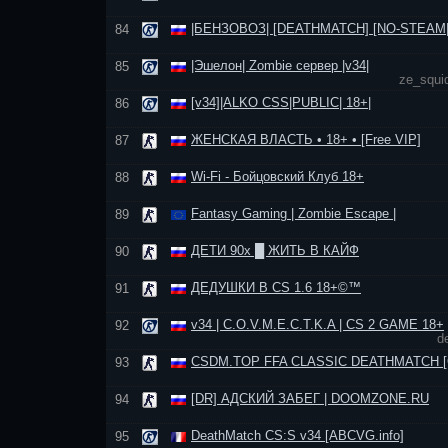
|БЕНЗОВОЗ| [DEATHMATCH] [NO-STEAM|
84
|Эшелон| Zombie сервер |v34|
85
ze_squi
[v34]|ALKO CSS|PUBLIC| 18+|
86
ЖЕНСКАЯ ВЛАСТЬ • 18+ • [Free VIP]
87
Wi-Fi - Бойцовский Клуб 18+
88
Fantasy Gaming | Zombie Escape |
89
ДЕТИ 90х █ ЖИТЬ В КАЙФ
90
ДЕДУШКИ В CS 1.6 18+©™
91
v34 | C.O.V.M.E.C.T.K.A | CS 2 GAME 18+
92
d
CSDM.TOP FFA CLASSIC DEATHMATCH [
93
[DR] АДСКИЙ ЗАБЕГ | DOOMZONE.RU
94
DeathMatch CS:S v34 [ABCVG.info]
95