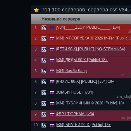
Топ 100 серверов, сервера css v34, 
Название сервера
[V34]_____ZLOY PUBLIC_____ [16+]
1
d
[v34] МЯСОРУБКА © 2026 In-Teri [Public] 
2
|ДЕТИ 90-Х| [PUBLIC] [NO-STEAM|v34]
3
[v34] ДЕДЫ 90-Х [Public] 18+
4
[v34] Зомби Лэнд
5
zm_li
|ЛИХИЕ 90-Х| [PUBLIC] [v34] 18+
6
ЗОМБИ ПОБЕГ |v34|
7
zm_cbgl
[v34] ПУБЛИЧНЫЙ © 2026 [Public] 18+
8
ФБР | ТЮРЬМА | v34
9
ba_ja
[v34] БРАТКИ 90-Х [Public] 18+
10