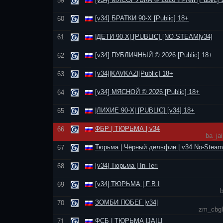
59
[v34] БРАТКИ 90-Х [Public] 18+
60
|ДЕТИ 90-Х| [PUBLIC] [NO-STEAM|v34]
61
[v34] ПУБЛИЧНЫЙ © 2026 [Public] 18+
62
[v34]|KAVKAZ|[Public] 18+
63
[v34] МЯСНОЙ © 2026 [Public] 18+
64
|ЛИХИЕ 90-Х| [PUBLIC] [v34] 18+
65
ФБР | ТЮРЬМА | v34
66
ba_ja
Тюрьма | Чёрный дельфин | v34 No-Steam
67
[v34| Тюрьма | In-Teri
68
[v34| ТЮРЬМА | F.B.I
69
ЗОМБИ ПОБЕГ |v34|
70
zm_cbgl
ФСБ | ТЮРЬМА |JAIL|
71