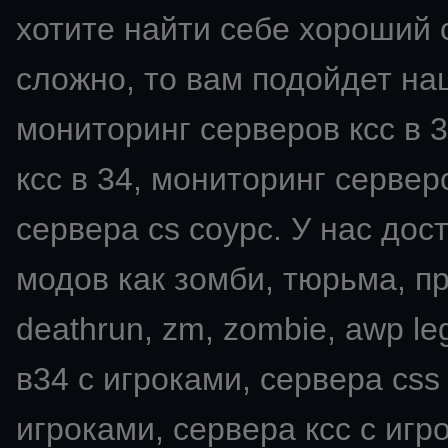
хотите найти себе хороший с
сложно, то вам подойдет на
мониторинг серверов ксс в 3
ксс в 34, мониторинг серверо
сервера cs соурс. У нас дос
модов как зомби, тюрьма, пря
deathrun, zm, zombie, awp leg
в34 с игроками, сервера css
игроками, сервера ксс с игро