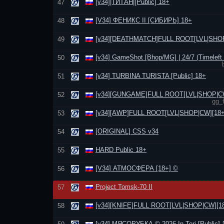
[v34]|ТИТАН|[Public] 18+
47
[V34] ФЕНИКС II [СИБИРЬ] 18+
48
[v34][DEATHMATCH]FULL ROOT[LVL|SНОР
49
[v34] GameShot [Bhop/MG] | 24/7 (Timeleft 
50
[v34] TURBINA TURISTA [Public] 18+
51
[v34][GUNGAME]FULL ROOT[LVL|SНОР|CW
52
gg_
[v34][AWP]FULL ROOT[LVL|SНОР|CW][18+
53
[ORIGINAL] CSS v34
54
HARD Public 18+
55
[V34] АТМОСФЕРА [18+] ©
56
Project Tomsk-70 II
57
[v34][KNIFE]FULL ROOT[LVL|SНОР|CW][1
58
[v34] МЯСОРУБКА © 2026 In-Teri [Public] 