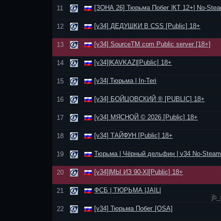
[ЗОНА 26] Тюрьма Побег |КТ 12+| No-Stea
11
[v34] ДЕДУШКИ В CSS [Public] 18+
12
[v34] SourceTM.com Public server [18+]
13
[v34]|KAVKAZ|[Public] 18+
14
[v34| Тюрьма | In-Teri
15
[v34] БОЙЦОВСКИЙ ® [PUBLIC] 18+
16
[v34] МЯСНОЙ © 2026 [Public] 18+
17
[v34] ТАЙФУН [Public] 18+
18
Тюрьма | Чёрный дельфин | v34 No-Steam
19
[v34]|МЫ ИЗ 90-Х|[Public] 18+
20
ФСБ | ТЮРЬМА |JAIL|
21
jb_
[v34] Тюрьма Побег [OSA]
22