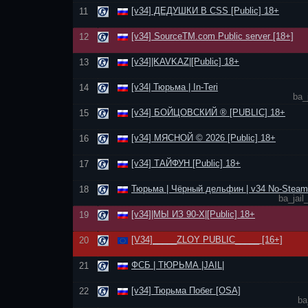
[v34] ДЕДУШКИ В CSS [Public] 18+
11
[v34] SourceTM.com Public server [18+]
12
[v34]|KAVKAZ|[Public] 18+
13
[v34| Тюрьма | In-Teri
14
ba_
[v34] БОЙЦОВСКИЙ ® [PUBLIC] 18+
15
[v34] МЯСНОЙ © 2026 [Public] 18+
16
[v34] ТАЙФУН [Public] 18+
17
Тюрьма | Чёрный дельфин | v34 No-Steam
18
ba_jail
[v34]|МЫ ИЗ 90-Х|[Public] 18+
19
[V34]_____ZLOY PUBLIC_____ [16+]
20
ФСБ | ТЮРЬМА |JAIL|
21
[v34] Тюрьма Побег [OSA]
22
ba