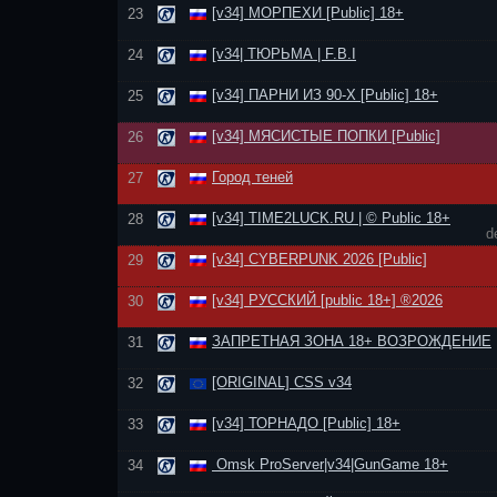
[v34] МОРПЕХИ [Public] 18+
23
[v34| ТЮРЬМА | F.B.I
24
[v34] ПАРНИ ИЗ 90-Х [Public] 18+
25
[v34] МЯСИСТЫЕ ПОПКИ [Public]
26
Город теней
27
[v34] TIME2LUCK.RU | © Public 18+
28
d
[v34] CYBERPUNK 2026 [Public]
29
[v34] РУССКИЙ [public 18+] ®2026
30
ЗАПРЕТНАЯ ЗОНА 18+ ВОЗРОЖДЕНИЕ
31
[ORIGINAL] CSS v34
32
[v34] ТОРНАДО [Public] 18+
33
Omsk ProServer|v34|GunGame 18+
34