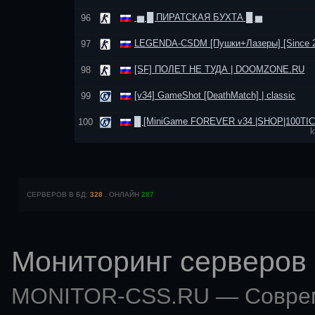
▅ █ ПИРАТСКАЯ БУХТА █ ▅
96
LEGENDA-CSDM [Пушки+Лазеры] [Since 2
97
[SF] ПОЛЕТ НЕ ТУДА | DOOMZONE.RU
98
[v34] GameShot [DeathMatch] | classic
99
█ [MiniGame FOREVER v34 |SHOP|100TI
100
СЕРВЕРОВ В БД:
328
, ОНЛАЙН
287
Мониторинг серверов 
MONITOR-CSS.RU — Совр