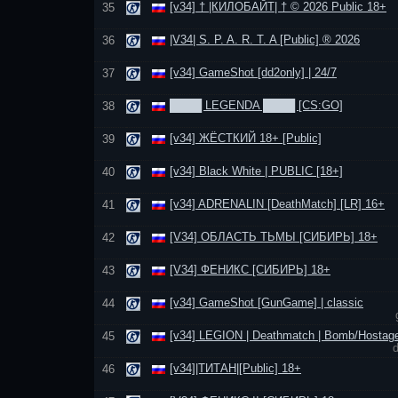
[v34] † |КИЛОБАЙТ| † © 2026 Public 18+
35
|V34| S. P. A. R. T. A [Public] ® 2026
36
[v34] GameShot [dd2only] | 24/7
37
████ LEGENDA ████ [CS:GO]
38
[v34] ЖЁСТКИЙ 18+ [Public]
39
[v34] Black White | PUBLIC [18+]
40
[v34] ADRENALIN [DeathMatch] [LR] 16+
41
[V34] ОБЛАСТЬ ТЬМЫ [СИБИРЬ] 18+
42
[V34] ФЕНИКС [СИБИРЬ] 18+
43
[v34] GameShot [GunGame] | classic
44
[v34] LEGION | Deathmatch | Bomb/Hostag
45
[v34]|ТИТАН|[Public] 18+
46