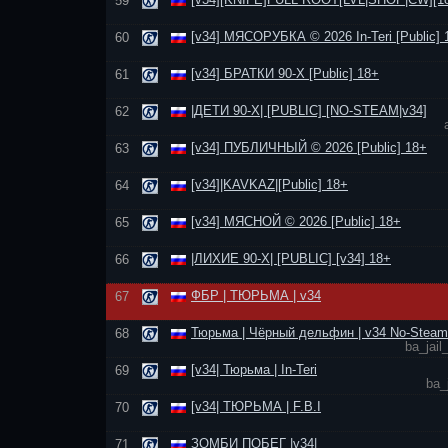
59
[v34] МЯСОРУБКА © 2026 In-Teri [Public] 
60
[v34] БРАТКИ 90-Х [Public] 18+
61
|ДЕТИ 90-Х| [PUBLIC] [NO-STEAM|v34]
62
[v34] ПУБЛИЧНЫЙ © 2026 [Public] 18+
63
[v34]|KAVKAZ|[Public] 18+
64
[v34] МЯСНОЙ © 2026 [Public] 18+
65
|ЛИХИЕ 90-Х| [PUBLIC] [v34] 18+
66
ФБР | ТЮРЬМА | v34
67
Тюрьма | Чёрный дельфин | v34 No-Steam
68
ba_jail
[v34| Тюрьма | In-Teri
69
ba_
[v34| ТЮРЬМА | F.B.I
70
ЗОМБИ ПОБЕГ |v34|
71