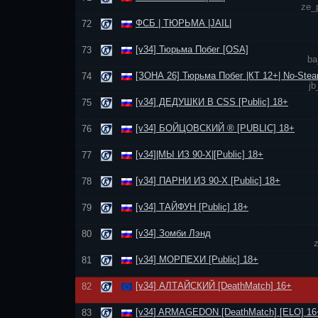
ze_
ФСБ | ТЮРЬМА |JAIL|
72
[v34] Тюрьма Побег [OSA]
73
ba
[ЗОНА 26] Тюрьма Побег |КТ 12+| No-Stea
74
jb
[v34] ДЕДУШКИ В CSS [Public] 18+
75
[v34] БОЙЦОВСКИЙ ® [PUBLIC] 18+
76
[v34]|МЫ ИЗ 90-Х|[Public] 18+
77
[v34] ПАРНИ ИЗ 90-Х [Public] 18+
78
[v34] ТАЙФУН [Public] 18+
79
[v34] Зомби Лэнд
80
[v34] МОРПЕХИ [Public] 18+
81
[v34] АЛТАЙСКИЙ [DeathMatch] 16+
82
[v34] ARMAGEDON [DeathMatch] [ELO] 16
83