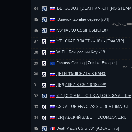
|БЕНЗОВОЗ| [DEATHMATCH] [NO-STEAM|
84
|Эшелон| Zombie сервер |v34|
85
ze_lotr_mi
[v34]|ALKO CSS|PUBLIC| 18+|
86
ЖЕНСКАЯ ВЛАСТЬ • 18+ • [Free VIP]
87
Wi-Fi - Бойцовский Клуб 18+
88
Fantasy Gaming | Zombie Escape |
89
ze_L
ДЕТИ 90х █ ЖИТЬ В КАЙФ
90
ДЕДУШКИ В CS 1.6 18+©™
91
v34 | C.O.V.M.E.C.T.K.A | CS 2 GAME 18+
92
CSDM.TOP FFA CLASSIC DEATHMATCH
93
[DR] АДСКИЙ ЗАБЕГ | DOOMZONE.RU
94
DeathMatch CS:S v34 [ABCVG.info]
95