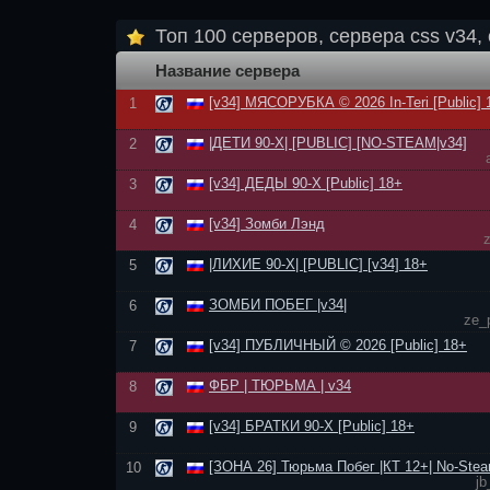
Топ 100 серверов, сервера css v34, 
Название сервера
[v34] МЯСОРУБКА © 2026 In-Teri [Public] 
1
|ДЕТИ 90-Х| [PUBLIC] [NO-STEAM|v34]
2
[v34] ДЕДЫ 90-Х [Public] 18+
3
[v34] Зомби Лэнд
4
|ЛИХИЕ 90-Х| [PUBLIC] [v34] 18+
5
ЗОМБИ ПОБЕГ |v34|
6
ze_
[v34] ПУБЛИЧНЫЙ © 2026 [Public] 18+
7
ФБР | ТЮРЬМА | v34
8
[v34] БРАТКИ 90-Х [Public] 18+
9
[ЗОНА 26] Тюрьма Побег |КТ 12+| No-Stea
10
jb