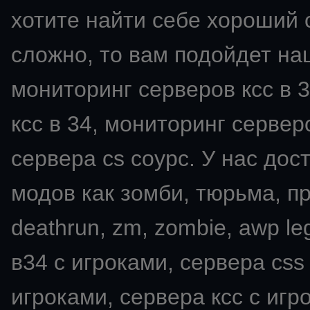
хотите найти себе хороший с
сложно, то вам подойдет на
мониторинг серверов ксс в 3
ксс в 34, мониторинг серверо
сервера cs соурс. У нас дос
модов как зомби, тюрьма, пря
deathrun, zm, zombie, awp leg
в34 с игроками, сервера css
игроками, сервера ксс с игро