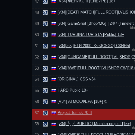
[V34] ФЕНИКС II [СИБИРЬ] 18+
47
[v34][DEATHMATCH]FULL ROOT[LVL|SНОР
48
[v34] GameShot [Bhop/MG] | 24/7 (Timeleft 
49
bh
[v34] TURBINA TURISTA [Public] 18+
50
[v34]>>ДЕТИ 2000_Х<<[CSGO] СКИНЫ
51
d
[v34][GUNGAME]FULL ROOT[LVL|SНОР|CW
52
[v34][AWP]FULL ROOT[LVL|SНОР|CW][18+
53
[ORIGINAL] CSS v34
54
HARD Public 18+
55
[V34] АТМОСФЕРА [18+] ©
56
Project Tomsk-70 II
57
[v34] ╰‿╯ PUBLIC | Moralka.project [15+]
58
d
[v34][KNIFE]FULL ROOT[LVL|SНОР|CW][1