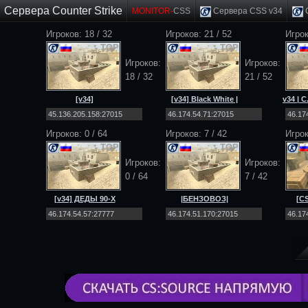
Сервера Counter Strike
MONITOR-
CSS
Сервера CSS v34
C
Игроков: 18 / 32
Игроков: 21 / 52
Игрок
TOP
TOP
Игроков:
Игроков:
18 / 32
21 / 52
[v34]
[v34] Black White |
v34 | C
EXODUS_PROJECT
PUBLIC [18+]
| C
|PUBLIC|MULTIMOD|
Игроков:
0
/
64
Игроков: 7 / 42
Игро
TOP
TOP
Игроков:
Игроков:
0
/
64
7 / 42
[v34] ДЕДЫ 90-Х
|БЕНЗОВОЗ|
[CS
[Public] 18+
[DEATHMATCH] [NO-
STEAM|v34]
BLACK