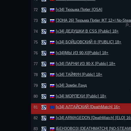
[v34] Тюрьма Побег [OSA]
72
[ЗОНА 26] Тюрьма Побег |КТ 12+| No-Stea
73
jb_
[v34] ДЕДУШКИ В CSS [Public] 18+
74
[v34] БОЙЦОВСКИЙ ® [PUBLIC] 18+
75
[v34]|МЫ ИЗ 90-Х|[Public] 18+
76
[v34] ПАРНИ ИЗ 90-Х [Public] 18+
77
[v34] ТАЙФУН [Public] 18+
78
[v34] Зомби Лэнд
79
[v34] МОРПЕХИ [Public] 18+
80
[v34] АЛТАЙСКИЙ [DeathMatch] 16+
81
[v34] ARMAGEDON [DeathMatch] [ELO] 16
82
|БЕНЗОВОЗ| [DEATHMATCH] [NO-STEAM|
83