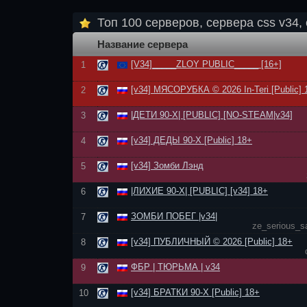
Топ 100 серверов, сервера css v34, 
Название сервера
[V34]_____ZLOY PUBLIC_____ [16+]
1
[v34] МЯСОРУБКА © 2026 In-Teri [Public] 
2
|ДЕТИ 90-Х| [PUBLIC] [NO-STEAM|v34]
3
[v34] ДЕДЫ 90-Х [Public] 18+
4
[v34] Зомби Лэнд
5
|ЛИХИЕ 90-Х| [PUBLIC] [v34] 18+
6
ЗОМБИ ПОБЕГ |v34|
7
ze_serious_s
[v34] ПУБЛИЧНЫЙ © 2026 [Public] 18+
8
ФБР | ТЮРЬМА | v34
9
[v34] БРАТКИ 90-Х [Public] 18+
10