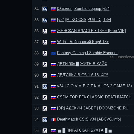
|Эшелон| Zombie сервер |v34|
84
[v34]|ALKO CSS|PUBLIC| 18+|
85
ЖЕНСКАЯ ВЛАСТЬ • 18+ • [Free VIP]
86
Wi-Fi - Бойцовский Клуб 18+
87
Fantasy Gaming | Zombie Escape |
88
ze_jurassicwo
ДЕТИ 90х █ ЖИТЬ В КАЙФ
89
ДЕДУШКИ В CS 1.6 18+©™
90
v34 | C.O.V.M.E.C.T.K.A | CS 2 GAME 18+
91
CSDM.TOP FFA CLASSIC DEATHMATCH
92
[DR] АДСКИЙ ЗАБЕГ | DOOMZONE.RU
93
DeathMatch CS:S v34 [ABCVG.info]
94
▅ █ ПИРАТСКАЯ БУХТА █ ▅
95