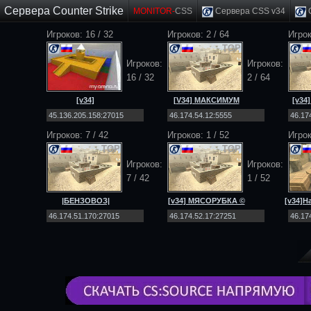
Сервера Counter Strike
MONITOR-
CSS
Сервера CSS v34
C
Игроков: 16 / 32
Игроков: 2 / 64
Игрок
TOP
TOP
Игроков:
Игроков:
16 / 32
2 / 64
[v34]
[V34] МАКСИМУМ
[v34
EXODUS_PROJECT
[Public] 18+
|PUBLIC|MULTIMOD|
Игроков: 7 / 42
Игроков: 1 / 52
Игро
TOP
TOP
Игроков:
Игроков:
7 / 42
1 / 52
|БЕНЗОВОЗ|
[v34] МЯСОРУБКА ©
[v34]Н
[DEATHMATCH] [NO-
2026 In-Teri [Public]
STEAM|v34]
18+