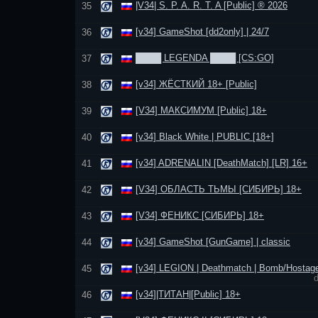
|V34| S. P. A. R. T. A [Public] ® 2026
35
[v34] GameShot [dd2only] | 24/7
36
████ LEGENDA ████ [CS:GO]
37
[v34] ЖЁСТКИЙ 18+ [Public]
38
[V34] МАКСИМУМ [Public] 18+
39
[v34] Black White | PUBLIC [18+]
40
[v34] ADRENALIN [DeathMatch] [LR] 16+
41
[V34] ОБЛАСТЬ ТЬМЫ [СИБИРЬ] 18+
42
[V34] ФЕНИКС [СИБИРЬ] 18+
43
[v34] GameShot [GunGame] | classic
44
[v34] LEGION | Deathmatch | Bomb/Hostag
45
[v34]|ТИТАН|[Public] 18+
46