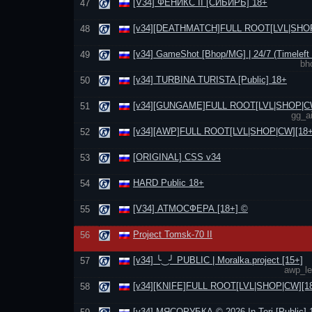
[V34] ФЕНИКС II [СИБИРЬ] 18+
47
[v34][DEATHMATCH]FULL ROOT[LVL|SНОР
48
[v34] GameShot [Bhop/MG] | 24/7 (Timeleft 
49
bh
[v34] TURBINA TURISTA [Public] 18+
50
[v34][GUNGAME]FULL ROOT[LVL|SНОР|CW
51
gg_a
[v34][AWP]FULL ROOT[LVL|SНОР|CW][18+
52
[ORIGINAL] CSS v34
53
HARD Public 18+
54
[V34] АТМОСФЕРА [18+] ©
55
Project Tomsk-70 II
56
[v34] ╰‿╯ PUBLIC | Moralka.project [15+]
57
awp_l
[v34][KNIFE]FULL ROOT[LVL|SНОР|CW][1
58
[v34] МЯСОРУБКА © 2026 In-Teri [Public] 