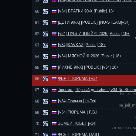
59
[v34] БРАТКИ 90-Х [Public] 18+
60
|ДЕТИ 90-Х| [PUBLIC] [NO-STEAM|v34]
61
[v34] ПУБЛИЧНЫЙ © 2026 [Public] 18+
62
[v34]|KAVKAZ|[Public] 18+
63
[v34] МЯСНОЙ © 2026 [Public] 18+
64
|ЛИХИЕ 90-Х| [PUBLIC] [v34] 18+
65
ФБР | ТЮРЬМА | v34
66
Тюрьма | Чёрный дельфин | v34 No-Steam
67
ba_jail_
[v34| Тюрьма | In-Teri
68
ba_jail_m
[v34| ТЮРЬМА | F.B.I
69
ЗОМБИ ПОБЕГ |v34|
70
ze_serious_s
ФСБ | ТЮРЬМА |JAIL|
71