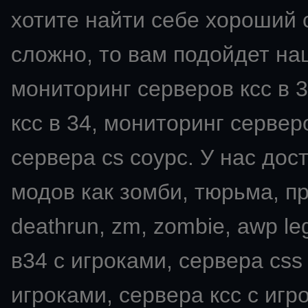
хотите найти себе хороший с
сложно, то вам подойдет на
мониторинг серверов ксс в 3
ксс в 34, мониторинг серверо
сервера cs соурс. У нас дос
модов как зомби, тюрьма, пря
deathrun, zm, zombie, awp leg
в34 с игроками, сервера css
игроками, сервера ксс с игро