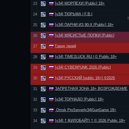
[v34] МОРПЕХИ [Public] 18+
23
[v34| ТЮРЬМА | F.B.I
24
[v34] ПАРНИ ИЗ 90-Х [Public] 18+
25
[v34] МЯСИСТЫЕ ПОПКИ [Public]
26
Город теней
27
[v34] TIME2LUCK.RU | © Public 18+
28
[v34] CYBERPUNK 2026 [Public]
29
[v34] РУССКИЙ [public 18+] ®2026
30
ЗАПРЕТНАЯ ЗОНА 18+ ВОЗРОЖДЕНИЕ
31
[v34] ТОРНАДО [Public] 18+
32
Omsk ProServer|v34|GunGame 18+
33
[v34] † |КИЛОБАЙТ| † © 2026 Public 18+
34