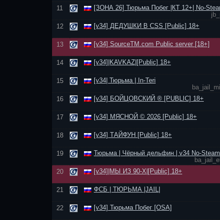
[ЗОНА 26] Тюрьма Побег |КТ 12+| No-Stea
11
jb_
[v34] ДЕДУШКИ В CSS [Public] 18+
12
[v34] SourceTM.com Public server [18+]
13
[v34]|KAVKAZ|[Public] 18+
14
[v34| Тюрьма | In-Teri
15
ba_jail_m
[v34] БОЙЦОВСКИЙ ® [PUBLIC] 18+
16
[v34] МЯСНОЙ © 2026 [Public] 18+
17
[v34] ТАЙФУН [Public] 18+
18
Тюрьма | Чёрный дельфин | v34 No-Steam
19
ba_jail_
[v34]|МЫ ИЗ 90-Х|[Public] 18+
20
ФСБ | ТЮРЬМА |JAIL|
21
[v34] Тюрьма Побег [OSA]
22