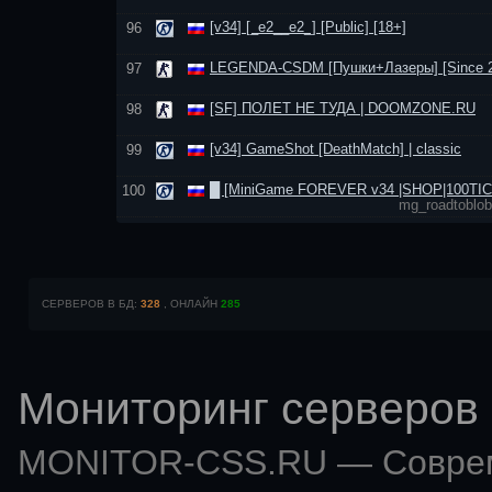
[v34] [_e2__e2_] [Public] [18+]
96
LEGENDA-CSDM [Пушки+Лазеры] [Since 2
97
[SF] ПОЛЕТ НЕ ТУДА | DOOMZONE.RU
98
[v34] GameShot [DeathMatch] | classic
99
█ [MiniGame FOREVER v34 |SHOP|100TI
100
mg_roadtoblob
СЕРВЕРОВ В БД:
328
, ОНЛАЙН
285
Мониторинг серверов 
MONITOR-CSS.RU — Совр