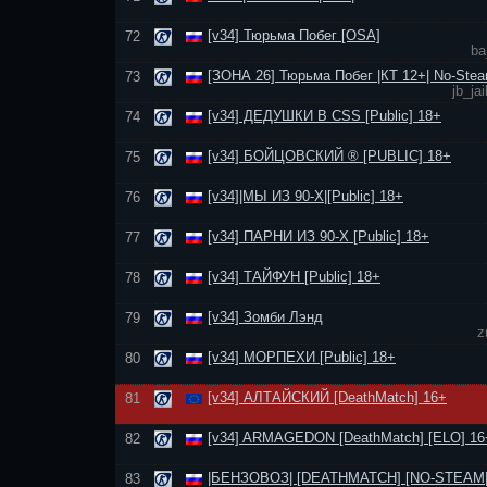
[v34] Тюрьма Побег [OSA]
72
ba
[ЗОНА 26] Тюрьма Побег |КТ 12+| No-Stea
73
jb_j
[v34] ДЕДУШКИ В CSS [Public] 18+
74
[v34] БОЙЦОВСКИЙ ® [PUBLIC] 18+
75
[v34]|МЫ ИЗ 90-Х|[Public] 18+
76
[v34] ПАРНИ ИЗ 90-Х [Public] 18+
77
[v34] ТАЙФУН [Public] 18+
78
[v34] Зомби Лэнд
79
z
[v34] МОРПЕХИ [Public] 18+
80
[v34] АЛТАЙСКИЙ [DeathMatch] 16+
81
[v34] ARMAGEDON [DeathMatch] [ELO] 16
82
|БЕНЗОВОЗ| [DEATHMATCH] [NO-STEAM|
83