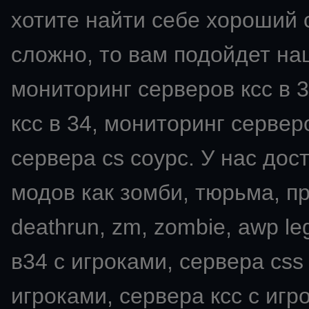
хотите найти себе хороший с
сложно, то вам подойдет на
мониторинг серверов ксс в 3
ксс в 34, мониторинг серверо
сервера cs соурс. У нас дос
модов как зомби, тюрьма, пря
deathrun, zm, zombie, awp leg
в34 с игроками, сервера css
игроками, сервера ксс с игро