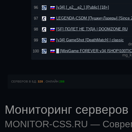
[v34] [_e2__e2_] [Public] [18+]
96
LEGENDA-CSDM [Пушки+Лазеры] [Since 2
97
[SF] ПОЛЕТ НЕ ТУДА | DOOMZONE.RU
98
[v34] GameShot [DeathMatch] | classic
99
d
█ [MiniGame FOREVER v34 |SHOP|100TI
100
mg_k
СЕРВЕРОВ В БД:
328
, ОНЛАЙН
288
Мониторинг серверов 
MONITOR-CSS.RU — Совр