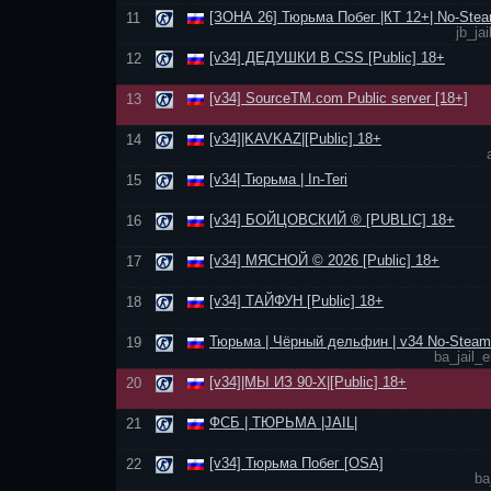
[ЗОНА 26] Тюрьма Побег |КТ 12+| No-Stea
11
jb_j
[v34] ДЕДУШКИ В CSS [Public] 18+
12
[v34] SourceTM.com Public server [18+]
13
[v34]|KAVKAZ|[Public] 18+
14
[v34| Тюрьма | In-Teri
15
[v34] БОЙЦОВСКИЙ ® [PUBLIC] 18+
16
[v34] МЯСНОЙ © 2026 [Public] 18+
17
[v34] ТАЙФУН [Public] 18+
18
Тюрьма | Чёрный дельфин | v34 No-Steam
19
ba_jail_
[v34]|МЫ ИЗ 90-Х|[Public] 18+
20
ФСБ | ТЮРЬМА |JAIL|
21
[v34] Тюрьма Побег [OSA]
22
ba