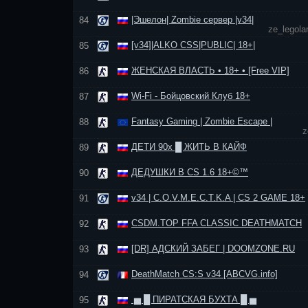
|Эшелон| Zombie сервер |v34|
84
ze_legol
[v34]|ALKO CSS|PUBLIC| 18+|
85
ЖЕНСКАЯ ВЛАСТЬ • 18+ • [Free VIP]
86
Wi-Fi - Бойцовский Клуб 18+
87
Fantasy Gaming | Zombie Escape |
88
z
ДЕТИ 90х █ ЖИТЬ В КАЙФ
89
ДЕДУШКИ В CS 1.6 18+©™
90
v34 | C.O.V.M.E.C.T.K.A | CS 2 GAME 18+
91
CSDM.TOP FFA CLASSIC DEATHMATCH
92
[DR] АДСКИЙ ЗАБЕГ | DOOMZONE.RU
93
DeathMatch CS:S v34 [ABCVG.info]
94
▅ █ ПИРАТСКАЯ БУХТА █ ▅
95