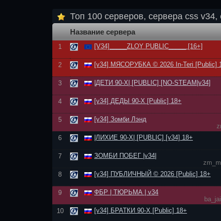
Топ 100 серверов, сервера css v34, 
Название сервера
[V34]_____ZLOY PUBLIC_____ [16+]
1
[v34] МЯСОРУБКА © 2026 In-Teri [Public] 
2
|ДЕТИ 90-Х| [PUBLIC] [NO-STEAM|v34]
3
[v34] ДЕДЫ 90-Х [Public] 18+
4
[v34] Зомби Лэнд
5
z
|ЛИХИЕ 90-Х| [PUBLIC] [v34] 18+
6
ЗОМБИ ПОБЕГ |v34|
7
zm_mi
[v34] ПУБЛИЧНЫЙ © 2026 [Public] 18+
8
ФБР | ТЮРЬМА | v34
9
ba_ja
[v34] БРАТКИ 90-Х [Public] 18+
10