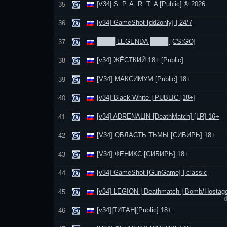
|V34| S. P. A. R. T. A [Public] ® 2026
35
[v34] GameShot [dd2only] | 24/7
36
████ LEGENDA ████ [CS:GO]
37
[v34] ЖЁСТКИЙ 18+ [Public]
38
[V34] МАКСИМУМ [Public] 18+
39
[v34] Black White | PUBLIC [18+]
40
[v34] ADRENALIN [DeathMatch] [LR] 16+
41
[V34] ОБЛАСТЬ ТЬМЫ [СИБИРЬ] 18+
42
[V34] ФЕНИКС [СИБИРЬ] 18+
43
[v34] GameShot [GunGame] | classic
44
[v34] LEGION | Deathmatch | Bomb/Hostag
45
[v34]|ТИТАН|[Public] 18+
46