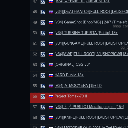
[V34] ФЕНИКС II [СИБИРЬ] 18+
47
[v34][DEATHMATCH]FULL ROOT[LVL|SНОР
48
[v34] GameShot [Bhop/MG] | 24/7 (Timeleft 
49
bhop_com
[v34] TURBINA TURISTA [Public] 18+
50
[v34][GUNGAME]FULL ROOT[LVL|SНОР|CW
51
gg_p
[v34][AWP]FULL ROOT[LVL|SНОР|CW][18+
52
[ORIGINAL] CSS v34
53
HARD Public 18+
54
[V34] АТМОСФЕРА [18+] ©
55
Project Tomsk-70 II
56
[v34] ╰‿╯ PUBLIC | Moralka.project [15+]
57
[v34][KNIFE]FULL ROOT[LVL|SНОР|CW][1
58
[v34] МЯСОРУБКА © 2026 In-Teri [Public] 