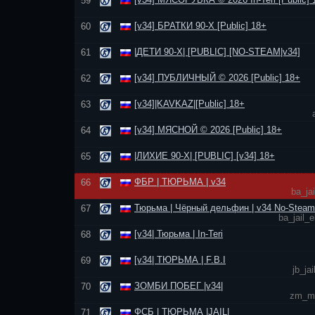
59
[v34] БРАТКИ 90-Х [Public] 18+
60
|ДЕТИ 90-Х| [PUBLIC] [NO-STEAM|v34]
61
[v34] ПУБЛИЧНЫЙ © 2026 [Public] 18+
62
[v34]|KAVKAZ|[Public] 18+
63
[v34] МЯСНОЙ © 2026 [Public] 18+
64
|ЛИХИЕ 90-Х| [PUBLIC] [v34] 18+
65
ФБР | ТЮРЬМА | v34
66
ba_ja
Тюрьма | Чёрный дельфин | v34 No-Steam
67
ba_jail_
[v34| Тюрьма | In-Teri
68
[v34| ТЮРЬМА | F.B.I
69
jb_j
ЗОМБИ ПОБЕГ |v34|
70
zm_mi
ФСБ | ТЮРЬМА |JAIL|
71