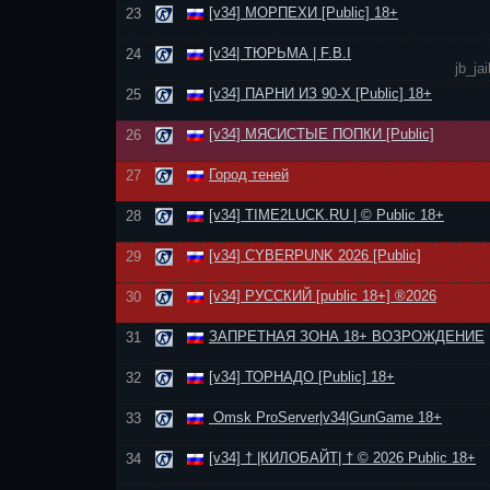
[v34] МОРПЕХИ [Public] 18+
23
[v34| ТЮРЬМА | F.B.I
24
jb_j
[v34] ПАРНИ ИЗ 90-Х [Public] 18+
25
[v34] МЯСИСТЫЕ ПОПКИ [Public]
26
Город теней
27
[v34] TIME2LUCK.RU | © Public 18+
28
[v34] CYBERPUNK 2026 [Public]
29
[v34] РУССКИЙ [public 18+] ®2026
30
ЗАПРЕТНАЯ ЗОНА 18+ ВОЗРОЖДЕНИЕ
31
[v34] ТОРНАДО [Public] 18+
32
Omsk ProServer|v34|GunGame 18+
33
[v34] † |КИЛОБАЙТ| † © 2026 Public 18+
34