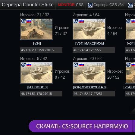
Сервера Counter Strike
MONITOR-
CSS
Сервера CSS v34
C
Игроков: 21 / 32
Игроков: 4 / 64
Игрок
TOP
TOP
Игроков:
Игроков:
21 / 32
4 / 64
[v34]
[V34] МАКСИМУМ
[v34
EXODUS_PROJECT
[Public] 18+
|PUBLIC|MULTIMOD|
Игроков: 8 / 42
Игроков: 20 / 52
Игро
TOP
TOP
Игроков:
Игроков:
8 / 42
20 / 52
|БЕНЗОВОЗ|
[v34] МЯСОРУБКА ©
[v34]Н
[DEATHMATCH] [NO-
2026 In-Teri [Public]
STEAM|v34]
18+