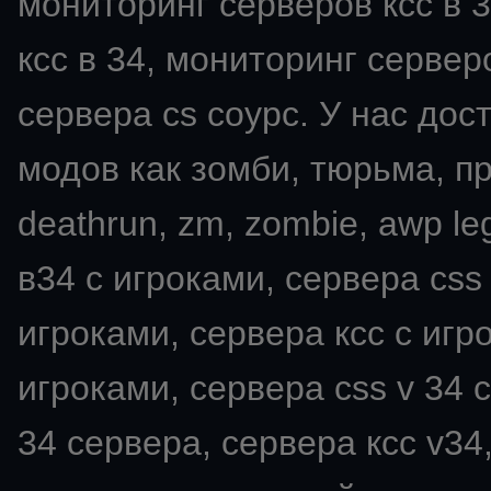
мониторинг серверов ксс в 3
ксс в 34, мониторинг серверо
сервера cs соурс. У нас дос
модов как зомби, тюрьма, пря
deathrun, zm, zombie, awp leg
в34 с игроками, сервера css
игроками, сервера ксс с игро
игроками, сервера css v 34 с
34 сервера, сервера ксс v34,