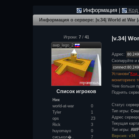
Информация |
Код 
Информация о сервере: |v.34| World at W
Игроки:
7
/
41
|v.34| W
awp_lego_2
Адрес:
Скопируйте и 
Установи
"
Код 
мониторинге 
Чем больше пр
Список игроков
Поднять серве
Ник
Статус серве
world-at-war
0
Тип игры:
Coun
Tyler
1
Адрес сервер
ops
23
Текущая карт
Rick
3
Тип игры:
AW
huyomayo
0
Версия: v34
сиськол�..
7