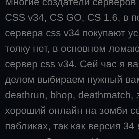
Многие создатели серверов C
CSS v34, CS GO, CS 1.6, в п
сервера css v34 покупают ус
толку нет, в основном ломаю
сервер css v34. Сей час я в
делом выбираем нужный вам мо
deathrun, bhop, deathmatch,
хороший онлайн на зомби се
пабликах, так как версия 34