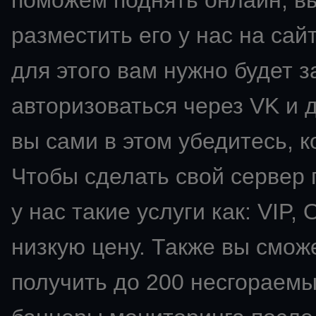
поможем поднять онлайн, в
разместить его у нас на сай
для этого вам нужно будет з
авторизоваться через VK и д
вы сами в этом убедитесь, к
Чтобы сделать свой сервер
у нас такие услуги как: VIP
низкую цену. Также вы смож
получить до 200 несгораемы