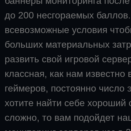
баннеры мониторинга после 
до 200 несгораемых баллов.
всевозможные условия чтобы
больших материальных затра
развить свой
игровой сервер
классная, как нам известно 
геймеров, постоянно число э
хотите найти себе хороший с
сложно, то вам подойдет на