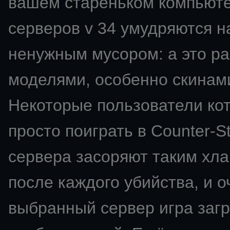
вашем стареньком компьют
серверов v 34 умудряются н
ненужным мусором: а это ра
моделями, особенно скинами
Некоторые пользователи ко
просто поиграть в Counter-St
сервера засоряют таким хла
после каждого убийства, и о
выбранный сервер игра загр